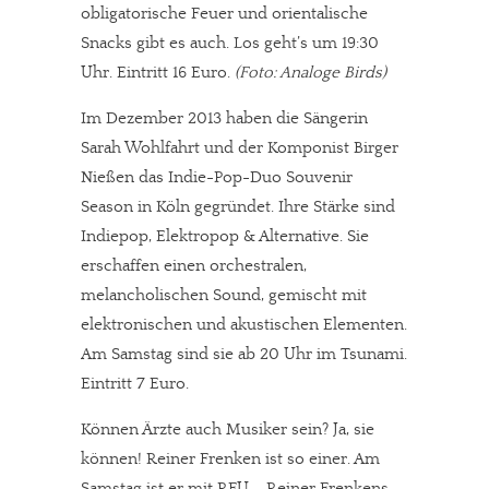
obligatorische Feuer und orientalische
meinesuedstadt.de finanziert sich durch Partnerprofile und
Snacks gibt es auch. Los geht’s um 19:30
Werbung. Beide Einnahmequellen sind in den letzten Monaten
Uhr. Eintritt 16 Euro.
(Foto: Analoge Birds)
stark zurückgegangen.
Solltest Du unsere unabhängige Berichterstattung schätzen,
Im Dezember 2013 haben die Sängerin
kannst Du uns mit einer kleinen Spende unterstützen.
Sarah Wohlfahrt und der Komponist Birger
Paypal - danke@meinesuedstadt.de
Nießen das Indie-Pop-Duo Souvenir
Season in Köln gegründet. Ihre Stärke sind
Indiepop, Elektropop & Alternative. Sie
JETZT SPENDEN
Schon erledigt!
erschaffen einen orchestralen,
melancholischen Sound, gemischt mit
elektronischen und akustischen Elementen.
Am Samstag sind sie ab 20 Uhr im Tsunami.
Eintritt 7 Euro.
Können Ärzte auch Musiker sein? Ja, sie
können! Reiner Frenken ist so einer. Am
Samstag ist er mit RFU – Reiner Frenkens