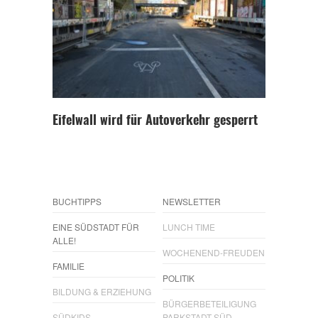
Eifelwall wird für Autoverkehr gesperrt
BUCHTIPPS
NEWSLETTER
EINE SÜDSTADT FÜR
LUNCH TIME
ALLE!
WOCHENEND-FREUDEN
FAMILIE
POLITIK
BILDUNG & ERZIEHUNG
BÜRGERBETEILIGUNG
SÜDKIDS
PARKSTADT SÜD