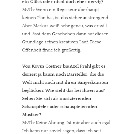
ein Glück oder nicht doch eher nervig?
MvTh: Wenn ein Regisseur überhaupt
keinen Plan hat, ist das sicher anstrengend.
Aber Markus weiß sehr genau, was er will
und lässt dem Geschehen dann auf dieser
Grundlage seinen kreativen Lauf. Diese
Offenheit finde ich großartig.
Von Kevin Costner bis Axel Prahl gibt es
derzeit ja kaum noch Darsteller, die die
Welt nicht auch mit ihren Sangeskünsten
In eigener Sache
beglücken. Wie sieht das bei ihnen aus?
Sehen Sie sich als musizierenden
Dir gefällt unsere Arbeit?
Schauspieler oder schauspielernden
Musiker?
meinesuedstadt.de finanziert sich durch Partnerprofile und
MvTh: Keine Ahnung. Ist mir aber auch egal.
Werbung. Beide Einnahmequellen sind in den letzten Monaten
Ich kann nur soviel sagen, dass ich seit
stark zurückgegangen.