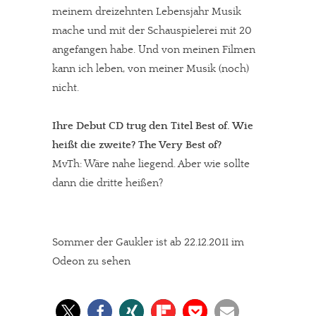
meinem dreizehnten Lebensjahr Musik
Solltest Du unsere unabhängige Berichterstattung schätzen,
mache und mit der Schauspielerei mit 20
kannst Du uns mit einer kleinen Spende unterstützen.
angefangen habe. Und von meinen Filmen
Paypal - danke@meinesuedstadt.de
kann ich leben, von meiner Musik (noch)
nicht.
JETZT SPENDEN
Schon erledigt!
Ihre Debut CD trug den Titel Best of. Wie
heißt die zweite? The Very Best of?
MvTh: Wäre nahe liegend. Aber wie sollte
dann die dritte heißen?
Sommer der Gaukler ist ab 22.12.2011 im
Odeon zu sehen