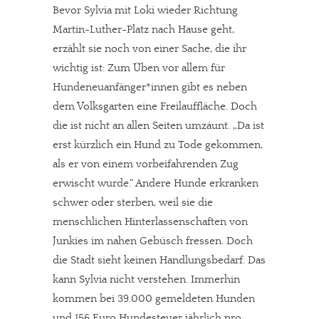
Werbung. Beide Einnahmequellen sind in den letzten Monaten
Bevor Sylvia mit Loki wieder Richtung
stark zurückgegangen.
Martin-Luther-Platz nach Hause geht,
Solltest Du unsere unabhängige Berichterstattung schätzen,
erzählt sie noch von einer Sache, die ihr
kannst Du uns mit einer kleinen Spende unterstützen.
wichtig ist: Zum Üben vor allem für
Paypal - danke@meinesuedstadt.de
Hundeneuanfänger*innen gibt es neben
dem Volksgarten eine Freilauffläche. Doch
die ist nicht an allen Seiten umzäunt. „Da ist
JETZT SPENDEN
Schon erledigt!
erst kürzlich ein Hund zu Tode gekommen,
als er von einem vorbeifahrenden Zug
erwischt wurde.“ Andere Hunde erkranken
schwer oder sterben, weil sie die
menschlichen Hinterlassenschaften von
Junkies im nahen Gebüsch fressen. Doch
die Stadt sieht keinen Handlungsbedarf. Das
kann Sylvia nicht verstehen. Immerhin
kommen bei 39.000 gemeldeten Hunden
und 156 Euro Hundesteuer jährlich pro