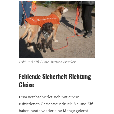
Loki und Effi / Foto: Bettina Brucker
Fehlende Sicherheit Richtung
Gleise
In eigener Sache
Dir gefällt unsere Arbeit?
Lena verabschiedet sich mit einem
zufriedenen Gesichtsausdruck. Sie und Effi
meinesuedstadt.de finanziert sich durch Partnerprofile und
haben heute wieder eine Menge gelernt.