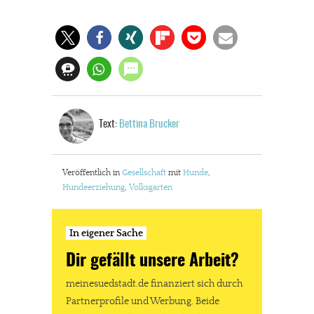
Text:
Bettina Brucker
Veröffentlich in
Gesellschaft
mit
Hunde
,
Hundeerziehung
,
Volksgarten
In eigener Sache
Dir gefällt unsere Arbeit?
meinesuedstadt.de finanziert sich durch
Partnerprofile und Werbung. Beide