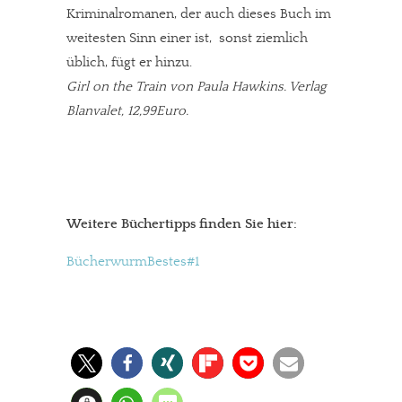
Kriminalromanen, der auch dieses Buch im
weitesten Sinn einer ist, sonst ziemlich
In eigener Sache
üblich, fügt er hinzu.
Dir gefällt unsere Arbeit?
Girl on the Train von Paula Hawkins. Verlag
Blanvalet, 12,99Euro.
meinesuedstadt.de finanziert sich durch Partnerprofile und
Werbung. Beide Einnahmequellen sind in den letzten Monaten
stark zurückgegangen.
Solltest Du unsere unabhängige Berichterstattung schätzen,
Weitere Büchertipps finden Sie hier:
kannst Du uns mit einer kleinen Spende unterstützen.
Paypal - danke@meinesuedstadt.de
BücherwurmBestes#1
JETZT SPENDEN
Schon erledigt!