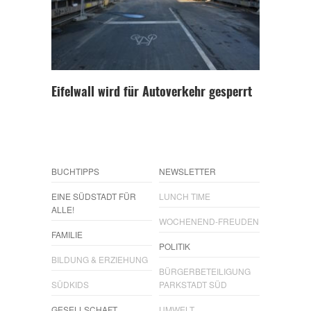
Eifelwall wird für Autoverkehr gesperrt
BUCHTIPPS
NEWSLETTER
EINE SÜDSTADT FÜR
LUNCH TIME
ALLE!
WOCHENEND-FREUDEN
FAMILIE
POLITIK
BILDUNG & ERZIEHUNG
BÜRGERBETEILIGUNG
SÜDKIDS
PARKSTADT SÜD
GESELLSCHAFT
UMWELT