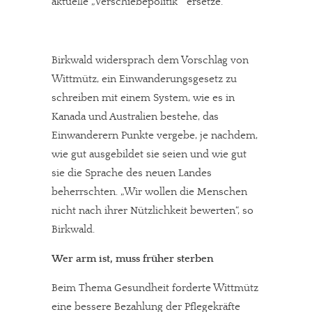
aktuelle „Verschiebepolitik“ ersetze.
Birkwald widersprach dem Vorschlag von
Wittmütz, ein Einwanderungsgesetz zu
schreiben mit einem System, wie es in
Kanada und Australien bestehe, das
Einwanderern Punkte vergebe, je nachdem,
wie gut ausgebildet sie seien und wie gut
sie die Sprache des neuen Landes
beherrschten. „Wir wollen die Menschen
In eigener Sache
nicht nach ihrer Nützlichkeit bewerten“, so
Dir gefällt unsere Arbeit?
Birkwald.
Wer arm ist, muss früher sterben
meinesuedstadt.de finanziert sich durch Partnerprofile und
Werbung. Beide Einnahmequellen sind in den letzten Monaten
Beim Thema Gesundheit forderte Wittmütz
stark zurückgegangen.
eine bessere Bezahlung der Pflegekräfte