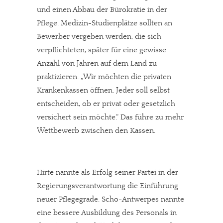
Solltest Du unsere unabhängige Berichterstattung schätzen,
und einen Abbau der Bürokratie in der
kannst Du uns mit einer kleinen Spende unterstützen.
Pflege. Medizin-Studienplätze sollten an
Bewerber vergeben werden, die sich
Paypal - danke@meinesuedstadt.de
verpflichteten, später für eine gewisse
Anzahl von Jahren auf dem Land zu
JETZT SPENDEN
Schon erledigt!
praktizieren. „Wir möchten die privaten
Krankenkassen öffnen. Jeder soll selbst
entscheiden, ob er privat oder gesetzlich
versichert sein möchte.“ Das führe zu mehr
Wettbewerb zwischen den Kassen.
Hirte nannte als Erfolg seiner Partei in der
Regierungsverantwortung die Einführung
neuer Pflegegrade. Scho-Antwerpes nannte
eine bessere Ausbildung des Personals in