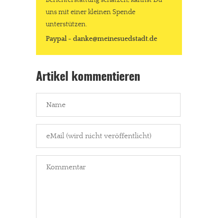
uns mit einer kleinen Spende
In eigener Sache
unterstützen.
Paypal - danke@meinesuedstadt.de
Dir gefällt unsere Arbeit?
meinesuedstadt.de finanziert sich durch Partnerprofile und
Artikel kommentieren
Werbung. Beide Einnahmequellen sind in den letzten Monaten
stark zurückgegangen.
Solltest Du unsere unabhängige Berichterstattung schätzen,
kannst Du uns mit einer kleinen Spende unterstützen.
Paypal - danke@meinesuedstadt.de
JETZT SPENDEN
Schon erledigt!