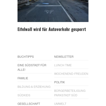
Eifelwall wird für Autoverkehr gesperrt
BUCHTIPPS
NEWSLETTER
EINE SÜDSTADT FÜR
LUNCH TIME
ALLE!
WOCHENEND-FREUDEN
FAMILIE
POLITIK
BILDUNG & ERZIEHUNG
BÜRGERBETEILIGUNG
SÜDKIDS
PARKSTADT SÜD
GESELLSCHAFT
UMWELT