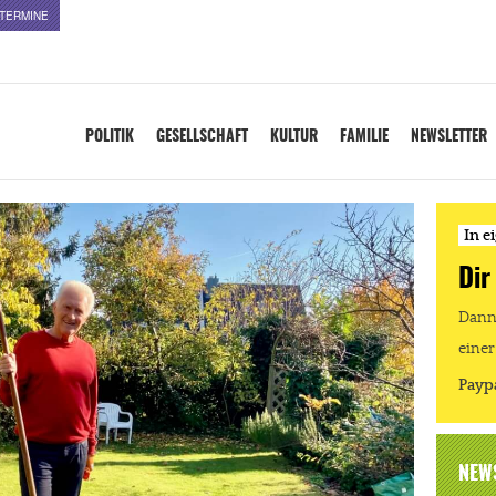
TERMINE
POLITIK
GESELLSCHAFT
KULTUR
FAMILIE
NEWSLETTER
In e
Dir
Dann 
einer
Payp
NEW