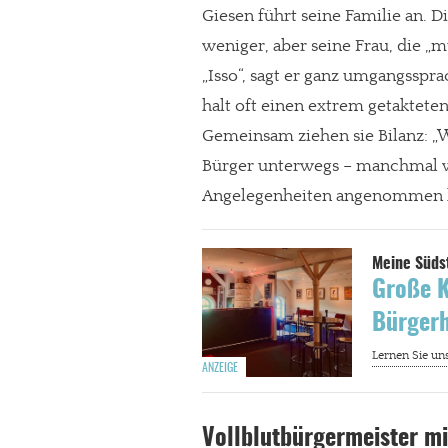
Giesen führt seine Familie an. 
Paypal - danke@meinesuedstadt.de
weniger, aber seine Frau, die „mu
„Isso“, sagt er ganz umgangssprac
halt oft einen extrem getakteten
JETZT SPENDEN
Schon erledi
Gemeinsam ziehen sie Bilanz: 
Bürger unterwegs – manchmal war
Angelegenheiten angenommen hab
Große K
Bürgerh
Vollblutbürgermeister mi