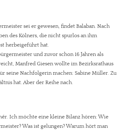
ermeister sei er gewesen, findet Balaban. Nach
eben des Kölners, die nicht spurlos an ihm
st herbeigeführt hat.
sbürgermeister und zuvor schon 16 Jahren als
eicht, Manfred Giesen wollte im Bezirksrathaus
für seine Nachfolgerin machen: Sabine Müller. Zu
ltnis hat. Aber der Reihe nach.
re Arbeit?
ér. Ich möchte eine kleine Bilanz hören: Wie
ermeister? Was ist gelungen? Warum hört man
ch Partnerprofile und Werbung. Beide Einnahmequellen sind in den let
erstattung schätzen, kannst Du uns mit einer kleinen Spende unterstüt