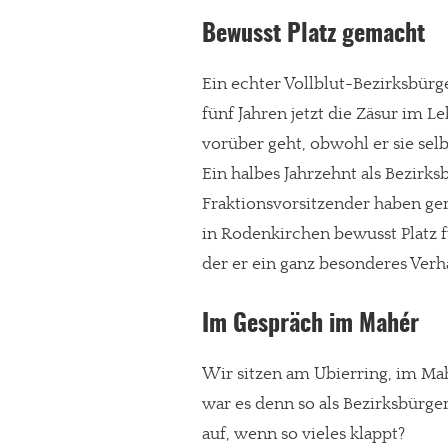
Bewusst Platz gemacht
Ein echter Vollblut-Bezirksbürg
fünf Jahren jetzt die Zäsur im L
vorüber geht, obwohl er sie selb
Ein halbes Jahrzehnt als Bezirk
Fraktionsvorsitzender haben ger
in Rodenkirchen bewusst Platz 
der er ein ganz besonderes Verhä
Im Gespräch im Mahér
In eigener Sache
Dir gefällt unse
Wir sitzen am Ubierring, im Mah
war es denn so als Bezirksbürg
meinesuedstadt.de finanziert sich dur
auf, wenn so vieles klappt?
Solltest Du unsere unabhängige Bericht