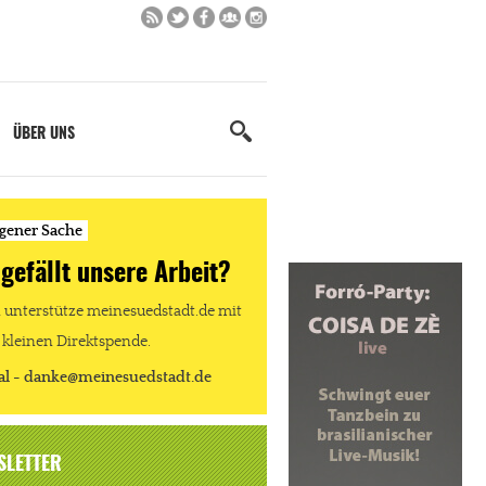
ÜBER UNS
igener Sache
 gefällt unsere Arbeit?
unterstütze meinesuedstadt.de mit
 kleinen Direktspende.
al - danke@meinesuedstadt.de
SLETTER