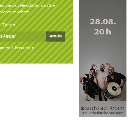
n Sie den Newsletter den Sie
nieren möchten.
h Time
Anmelden
enend-Freuden