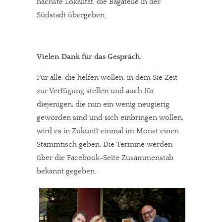
nächste Lokalität, die Bagatelle in der
Südstadt übergeben.
Vielen Dank für das Gespräch.
In eigener Sache
Für alle, die helfen wollen, in dem Sie Zeit
zur Verfügung stellen und auch für
Dir gefällt unsere Arbeit?
diejenigen, die nun ein wenig neugierig
geworden sind und sich einbringen wollen,
meinesuedstadt.de finanziert sich durch Partnerprofile und
wird es in Zukunft einmal im Monat einen
Werbung. Beide Einnahmequellen sind in den letzten Monaten
Stammtisch geben. Die Termine werden
stark zurückgegangen.
über die Facebook-Seite Zusammenstab
Solltest Du unsere unabhängige Berichterstattung schätzen,
bekannt gegeben.
kannst Du uns mit einer kleinen Spende unterstützen.
Paypal - danke@meinesuedstadt.de