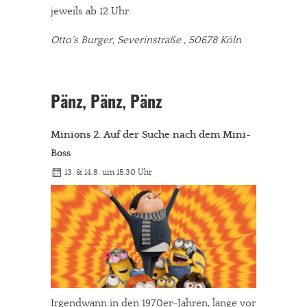
jeweils ab 12 Uhr.
Otto´s Burger, Severinstraße , 50678 Köln
Pänz, Pänz, Pänz
Minions 2: Auf der Suche nach dem Mini-
Boss
13. & 14.8. um 15.30 Uhr
In eigener Sache
Dir gefällt unsere Arbeit?
meinesuedstadt.de finanziert sich durch Partnerprofile und
Werbung. Beide Einnahmequellen sind in den letzten Monaten
stark zurückgegangen.
Irgendwann in den 1970er-Jahren, lange vor