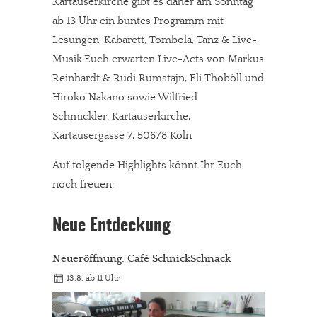
Kartäuserkirche gibt es daher am Sonntag
ab 13 Uhr ein buntes Programm mit
Lesungen, Kabarett, Tombola, Tanz & Live-
Musik.Euch erwarten Live-Acts von Markus
Reinhardt & Rudi Rumstajn, Eli Thoböll und
Hiroko Nakano sowie Wilfried
Schmickler. Kartäuserkirche,
Kartäusergasse 7, 50678 Köln
Auf folgende Highlights könnt Ihr Euch
noch freuen:
Neue Entdeckung
Neueröffnung: Café SchnickSchnack
13.8. ab 11 Uhr