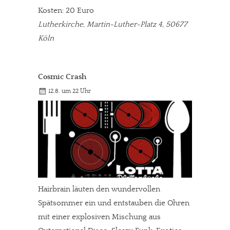
Kosten: 20 Euro
Lutherkirche, Martin-Luther-Platz 4, 50677
Köln
Cosmic Crash
12.8. um 22 Uhr
Hairbrain läuten den wundervollen
Spätsommer ein und entstauben die Ohren
mit einer explosiven Mischung aus