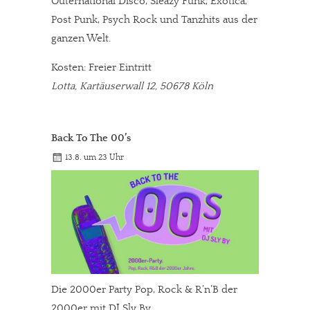
Outernational Disco, Sleazy Funk, Exotica,
Post Punk, Psych Rock und Tanzhits aus der
ganzen Welt.
Kosten: Freier Eintritt
Lotta, Kartäuserwall 12, 50678 Köln
Back To The 00’s
13.8. um 23 Uhr
Die 2000er Party Pop, Rock & R’n’B der
2000er mit DJ Sly By