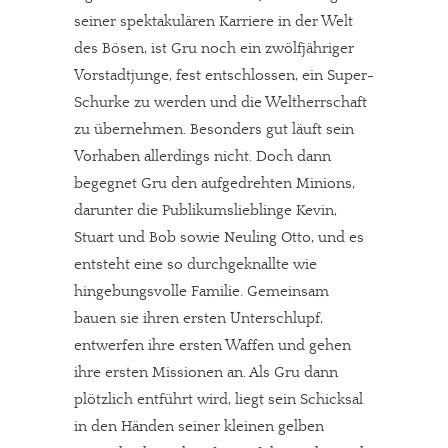
Solltest Du unsere unabhängige Berichterstattung schätzen,
seiner spektakulären Karriere in der Welt
kannst Du uns mit einer kleinen Spende unterstützen.
des Bösen, ist Gru noch ein zwölfjähriger
Vorstadtjunge, fest entschlossen, ein Super-
Paypal - danke@meinesuedstadt.de
Schurke zu werden und die Weltherrschaft
zu übernehmen. Besonders gut läuft sein
JETZT SPENDEN
Schon erledigt!
Vorhaben allerdings nicht. Doch dann
begegnet Gru den aufgedrehten Minions,
darunter die Publikumslieblinge Kevin,
Stuart und Bob sowie Neuling Otto, und es
entsteht eine so durchgeknallte wie
hingebungsvolle Familie. Gemeinsam
bauen sie ihren ersten Unterschlupf,
entwerfen ihre ersten Waffen und gehen
ihre ersten Missionen an. Als Gru dann
plötzlich entführt wird, liegt sein Schicksal
in den Händen seiner kleinen gelben