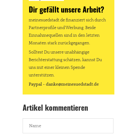
Dir gefällt unsere Arbeit?
meinesuedstadt.de finanziert sich durch Partnerprofile und
Werbung. Beide Einnahmequellen sind in den letzten Monaten
meinesuedstadt.de finanziert sich durch
stark zurückgegangen.
Partnerprofile und Werbung. Beide
Solltest Du unsere unabhängige Berichterstattung schätzen,
Einnahmequellen sind in den letzten
Monaten stark zurückgegangen.
kannst Du uns mit einer kleinen Spende unterstützen.
Solltest Du unsere unabhängige
Paypal - danke@meinesuedstadt.de
Berichterstattung schätzen, kannst Du
uns mit einer kleinen Spende
unterstützen.
JETZT SPENDEN
Schon erledigt!
Paypal - danke@meinesuedstadt.de
Artikel kommentieren