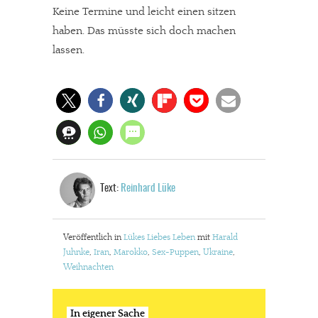
Keine Termine und leicht einen sitzen
haben. Das müsste sich doch machen
lassen.
Text:
Reinhard Lüke
Veröffentlich in
Lükes Liebes Leben
mit
Harald
Juhnke
,
Iran
,
Marokko
,
Sex-Puppen
,
Ukraine
,
Weihnachten
In eigener Sache
Dir gefällt unsere Arbeit?
In eigener Sache