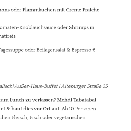
nons
oder
Flammkuchen mit Creme Fraiche
,
Tomaten-Knoblauchsauce oder
Shrimps in
atireis
. Tagessuppe oder Beilagensalat & Espresso €
alisch| Außer-Haus-Buffet | Alteburger Straße 35
o zum Lunch zu verlassen? Mehdi Tabatabai
re Arbeit?
et & baut dies vor Ort auf.
Ab 10 Personen
chen Fleisch, Fisch oder vegetarischen
ch Partnerprofile und Werbung. Beide Einnahmequellen sind in den let
erstattung schätzen, kannst Du uns mit einer kleinen Spende unterstüt