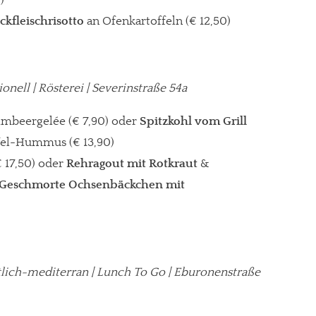
)
kfleischrisotto
an Ofenkartoffeln (€ 12,50)
tionell | Rösterei | Severinstraße 54a
imbeergelée (€ 7,90) oder
Spitzkohl vom Grill
fel-Hummus (€ 13,90)
 17,50) oder
Rehragout mit Rotkraut
&
Geschmorte Ochsenbäckchen mit
tlich-mediterran | Lunch To Go | Eburonenstraße