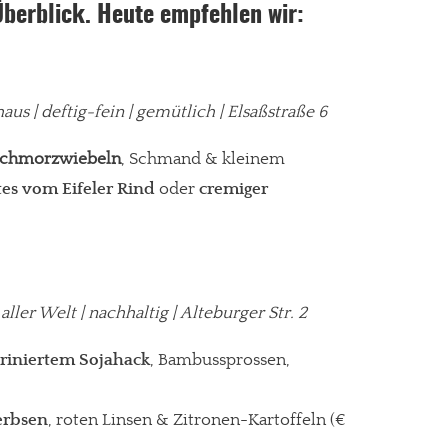
Überblick. Heute empfehlen wir:
aus | deftig-fein | gemütlich
|
Elsaßstraße 6
Schmorzwiebeln
, Schmand & kleinem
es vom Eifeler Rind
oder
cremiger
 aller Welt
| nachhaltig | Alteburger Str. 2
ariniertem Sojahack
, Bambussprossen,
erbsen
, roten Linsen & Zitronen-Kartoffeln (€