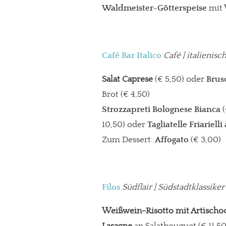
Waldmeister-Götterspeise
mit V
Café Bar Italico
Café | italienis
Salat Caprese
(€ 5,50) oder
Brus
Brot (€ 4,50)
Strozzapreti Bolognese Bianca
10,50) oder
Tagliatelle Friariell
Zum Dessert:
Affogato
(€ 3,00)
Filos
Südflair | Südstadtklassike
Weißwein-Risotto mit Artisch