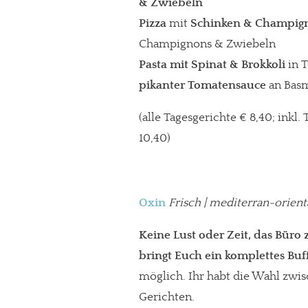
& Zwiebeln
Pizza
mit
Schinken & Champig
Champignons & Zwiebeln
Pasta mit Spinat & Brokkoli
in 
pikanter Tomatensauce
an Basm
(alle Tagesgerichte € 8,40; inkl
10,40)
Oxin
Frisch | mediterran-orient
In eigener Sache
Keine Lust oder Zeit, das Bür
Dir gefällt unse
bringt Euch ein komplettes Buff
möglich. Ihr habt die Wahl zwis
meinesuedstadt.de finanziert sich dur
Gerichten.
Solltest Du unsere unabhängige Bericht