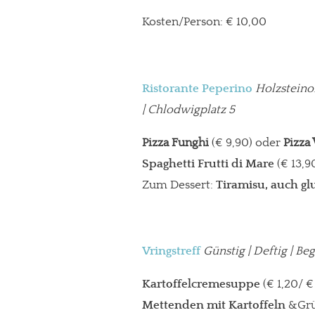
Kosten/Person: € 10,00
Paypal - danke@meinesuedstadt.de
JETZT SPENDEN
Schon erledi
Ristorante Peperino
Holzsteino
| Chlodwigplatz 5
Pizza Funghi
(€ 9,90) oder
Pizza
Spaghetti Frutti di Mare
(€ 13,9
Zum Dessert:
Tiramisu, auch gl
Vringstreff
Günstig | Deftig | B
Kartoffelcremesuppe
(€ 1,20/ €
Mettenden mit Kartoffeln
&Grün