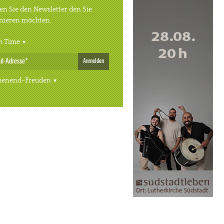
n Sie den Newsletter den Sie
nieren möchten.
h Time
Anmelden
enend-Freuden