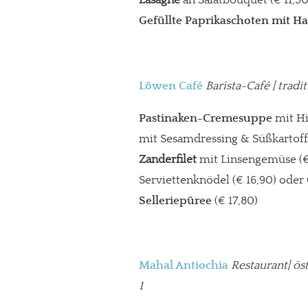
Lasagne
an Salatbouquet (€ 11,50
Gefüllte Paprikaschoten mit Hac
Löwen Café
Barista-Café
| tradi
Pastinaken-Cremesuppe
mit H
mit Sesamdressing & Süßkartof
Zanderfilet
mit Linsengemüse (€
Serviettenknödel (€ 16,90) oder
Selleriepüree
(€ 17,80)
Mahal Antiochia
Restaurant| ös
1