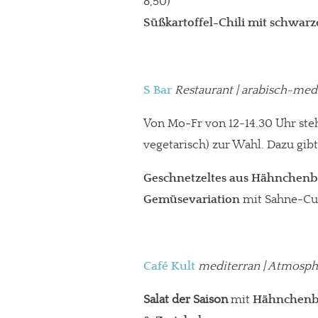
8,50)
Süßkartoffel-Chili
mit schwar
S Bar
Restaurant | arabisch-medi
Von Mo-Fr von 12-14.30 Uhr steh
vegetarisch) zur Wahl. Dazu gib
Geschnetzeltes aus Hähnchenbr
Gemüsevariation
mit Sahne-Cu
Café Kult
mediterran
| Atmosphä
Salat der Saison
mit
Hähnchenbr