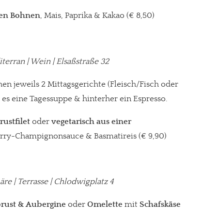
zen Bohnen
, Mais, Paprika & Kakao (€ 8,50)
terran | Wein | Elsaßstraße 32
en jeweils 2 Mittagsgerichte (Fleisch/Fisch oder
t es eine Tagessuppe & hinterher ein Espresso.
ustfilet
oder
vegetarisch aus einer
rry-Champignonsauce & Basmatireis
(€ 9,90)
re | Terrasse | Chlodwigplatz 4
ust & Aubergine
oder
Omelette
mit
Schafskäse