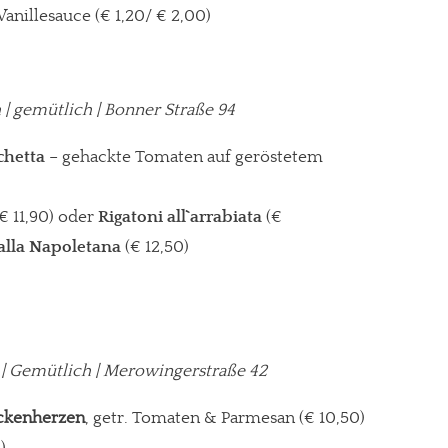
anillesauce (€ 1,20/ € 2,00)
ch | gemütlich | Bonner Straße 94
chetta
– gehackte Tomaten auf geröstetem
(€ 11,90) oder
Rigatoni all`arrabiata
(€
i alla Napoletana
(€ 12,50)
r | Gemütlich | Merowingerstraße 42
ockenherzen
, getr. Tomaten & Parmesan (€ 10,50)