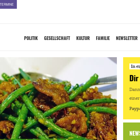
TERMINE
POLITIK
GESELLSCHAFT
KULTUR
FAMILIE
NEWSLETTER
In e
Dir
Dann 
einer
Payp
NEW