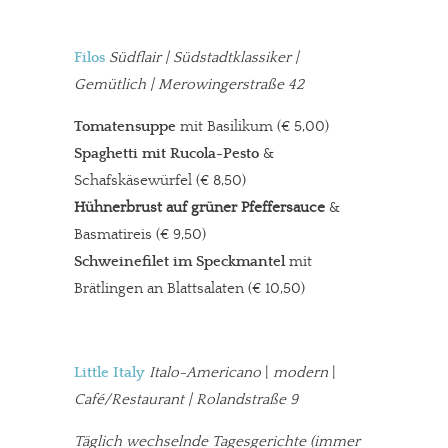
Filos
Südflair | Südstadtklassiker |
Gemütlich | Merowingerstraße 42
Tomatensuppe
mit Basilikum (€ 5,00)
Spaghetti mit Rucola-Pesto
&
Schafskäsewürfel (€ 8,50)
Hühnerbrust auf grüner Pfeffersauce
&
Basmatireis (€ 9,50)
Schweinefilet im Speckmantel
mit
Brätlingen an Blattsalaten (€ 10,50)
Little Italy
Italo-Americano
|
modern
|
Café/Restaurant | Rolandstraße 9
Täglich wechselnde Tagesgerichte (immer