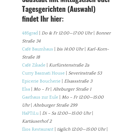
Südstadt mit Mittagstisch oder
Tagesgerichten (Auswahl)
findet Ihr hier:
485grad
|
Do & Fr 12:00—17:00 Uhr
|
Bonner
Straße 34
Café Baumhaus
|
bis 14:00 Uhr
|
Karl-Korn-
Straße 18
Café Zikade
|
Kurfürstenstraße 2a
Curry Basmati House
|
Severinstraße 53
Epicerie Boucherie
|
Elsassstraße 3
Elsa
|
Mo – Fr
|
Alteburger Straße 1
Gasthaus zur Eule
|
Mo – Fr 12:00—15:00
Uhr
|
Alteburger Straße 299
HaPTiLu
|
Di – Sa 12:00—15:00 Uhr
|
Kartäuserhof 2
Ilios Restaurant
|
täglich 12:00—15:00 Uhr
|