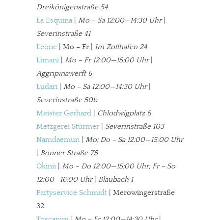
Dreikönigenstraße 54
La Esquina
|
Mo – Sa 12:00—14:30 Uhr
|
Severinstraße 41
Leone
| Mo – Fr |
Im Zollhafen 24
Limani
|
Mo – Fr 12:00—15:00 Uhr
|
Aggripinawerft 6
Ludari
|
Mo – Sa 12:00—14:30 Uhr
|
Severinstraße 50b
Meister Gerhard
|
Chlodwigplatz 6
Metzgerei Stürmer
|
Severinstraße 103
Namdaemun
|
Mo; Do – Sa 12:00—15:00 Uhr
|
Bonner Straße 75
Okinii
|
Mo – Do 12:00—15:00 Uhr, Fr – So
12:00—16:00 Uhr
|
Blaubach 1
Partyservice Schmidt
| Merowingerstraße
32
Toscanini
|
Mo – Fr 12:00—14:30 Uhr
|