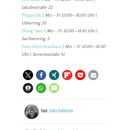
In eigener Sache
Jakobsstraße 22
Dir gefällt unsere Arbeit?
Wippn’BK
|
Mo – Fr 12:00—16:00 Uhr
|
Ubierring 35
meinesuedstadt.de finanziert sich durch Partnerprofile und
Zhing-Sam
|
Mo – Fr 12:00—14:45 Uhr
|
Werbung. Beide Einnahmequellen sind in den letzten Monaten
Sachsenring 3
stark zurückgegangen.
Zum Alten Brauhaus
|
Mo – Fr 12:00—14:30
Solltest Du unsere unabhängige Berichterstattung schätzen,
Uhr
|
Severinstraße 51
kannst Du uns mit einer kleinen Spende unterstützen.
Paypal - danke@meinesuedstadt.de
JETZT SPENDEN
Schon erledigt!
Text:
Gaby DeMuirier