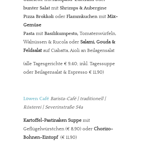
bunter
Salat
mit
Shrimps & Aubergine
Pizza Brokkoli
oder
Flammkuchen
mit
Mix-
Gemüse
Pasta
mit
Basilikumpesto,
Tomatenwürfeln,
Walnüssen & Rucola oder
Salami, Gouda &
Feldsalat
auf Ciabatta, Aioli an Beilagensalat
(alle Tagesgerichte € 9,40; inkl. Tagessuppe
oder Beilagensalat & Espresso € 11,90)
Löwen Café
Barista-Café
| traditionell |
Rösterei | Severinstraße 54a
Kartoffel-Pastinaken Suppe
mit
Geflügelwürstchen (€ 8,90) oder
Chorizo-
Bohnen-Eintopf
(€ 11,90)