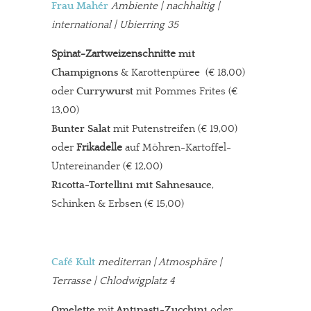
Frau Mahér
Ambiente
| nachhaltig |
international | Ubierring 35
Spinat-Zartweizenschnitte
mit
Champignons
& Karottenpüree (€ 18,00)
oder
Currywurst
mit Pommes Frites (€
13,00)
Bunter Salat
mit Putenstreifen (€ 19,00)
oder
Frikadelle
auf Möhren-Kartoffel-
Untereinander (€ 12,00)
Ricotta-Tortellini mit Sahnesauce
,
Schinken & Erbsen (€ 15,00)
Café Kult
mediterran
| Atmosphäre |
Terrasse | Chlodwigplatz 4
Omelette
mit
Antipasti-Zucchini
oder