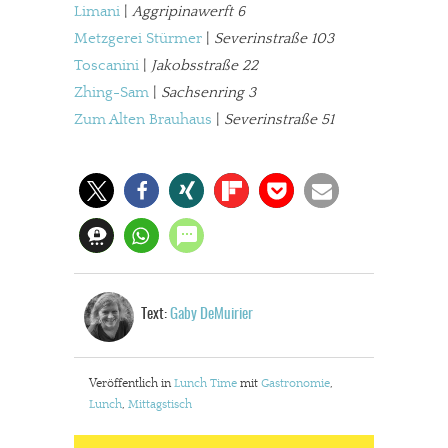
Limani
|
Aggripinawerft 6
Dir gefällt unsere Arbeit?
Metzgerei Stürmer
|
Severinstraße 103
Toscanini
|
Jakobsstraße 22
meinesuedstadt.de finanziert sich durch Partnerprofile und
Zhing-Sam
|
Sachsenring 3
Werbung. Beide Einnahmequellen sind in den letzten Monaten
Zum Alten Brauhaus
|
Severinstraße 51
stark zurückgegangen.
Solltest Du unsere unabhängige Berichterstattung schätzen,
kannst Du uns mit einer kleinen Spende unterstützen.
Paypal - danke@meinesuedstadt.de
JETZT SPENDEN
Schon erledigt!
Text:
Gaby DeMuirier
Veröffentlich in
Lunch Time
mit
Gastronomie
,
Lunch
,
Mittagstisch