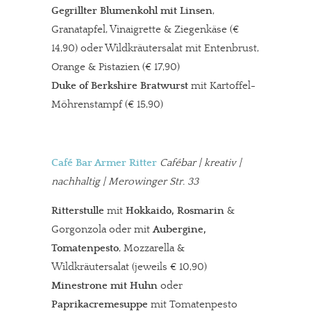
Gegrillter Blumenkohl mit Linsen
,
Granatapfel, Vinaigrette & Ziegenkäse
(€
14,90) oder Wildkräutersalat mit Entenbrust,
Orange & Pistazien (€ 17,90)
Duke of Berkshire Bratwurst
mit Kartoffel-
Möhrenstampf (€ 15,90)
Café Bar Armer Ritter
Cafébar
| kreativ |
nachhaltig | Merowinger Str. 33
Ritterstulle
mit
Hokkaido, Rosmarin
&
Gorgonzola oder mit
Aubergine,
Tomatenpesto
, Mozzarella &
Wildkräutersalat (jeweils € 10,90)
Minestrone mit Huhn
oder
Paprikacremesuppe
mit Tomatenpesto