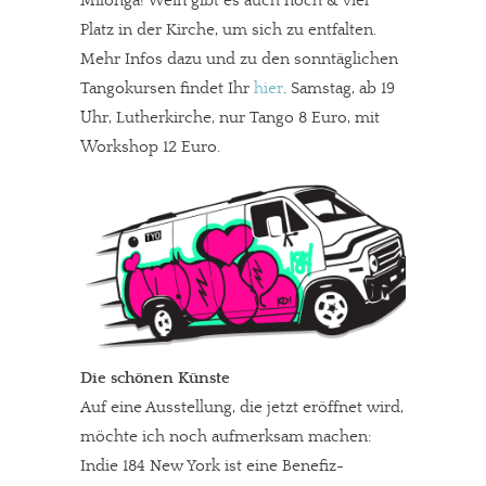
Milonga! Wein gibt es auch noch & viel
Platz in der Kirche, um sich zu entfalten.
Mehr Infos dazu und zu den sonntäglichen
Tangokursen findet Ihr
hier
. Samstag, ab 19
Uhr, Lutherkirche, nur Tango 8 Euro, mit
Workshop 12 Euro.
Die schönen Künste
In eigener Sache
Auf eine Ausstellung, die jetzt eröffnet wird,
Dir gefällt unsere Arbeit?
möchte ich noch aufmerksam machen:
Indie 184 New York ist eine Benefiz-
meinesuedstadt.de finanziert sich durch Partnerprofile und