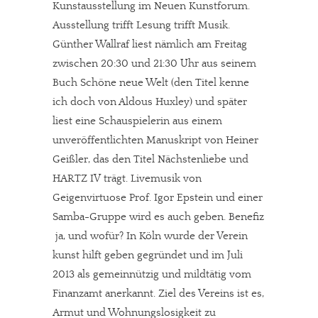
Kunstausstellung im Neuen Kunstforum.
Werbung. Beide Einnahmequellen sind in den letzten Monaten
Ausstellung trifft Lesung trifft Musik.
stark zurückgegangen.
Günther Wallraf liest nämlich am Freitag
Solltest Du unsere unabhängige Berichterstattung schätzen,
zwischen 20:30 und 21:30 Uhr aus seinem
kannst Du uns mit einer kleinen Spende unterstützen.
Buch Schöne neue Welt (den Titel kenne
Paypal - danke@meinesuedstadt.de
ich doch von Aldous Huxley) und später
liest eine Schauspielerin aus einem
unveröffentlichten Manuskript von Heiner
JETZT SPENDEN
Schon erledigt!
Geißler, das den Titel Nächstenliebe und
HARTZ IV trägt. Livemusik von
Geigenvirtuose Prof. Igor Epstein und einer
Samba-Gruppe wird es auch geben. Benefiz
 ja, und wofür? In Köln wurde der Verein
kunst hilft geben gegründet und im Juli
2013 als gemeinnützig und mildtätig vom
Finanzamt anerkannt. Ziel des Vereins ist es,
Armut und Wohnungslosigkeit zu