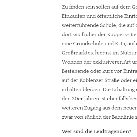
Zu finden sein sollen auf dem 
Paypal - danke@meinesuedstadt.de
Einkaufen und öffentliche Einri
weiterführende Schule, die auf
JETZT SPENDEN
Schon erledi
dort wo früher der Küppers-Bie
eine Grundschule und KiTa, auf
Großmarktes, hier ist im Nutzun
Wohnen der exklusiveren Art un
Bestehende oder kurz vor Eintr
auf der Koblenzer Straße oder ei
erhalten bleiben. Die Erhaltun
den 30er Jahren ist ebenfalls be
weiteren Zugang aus dem neuen 
zwar von südlich der Bahnlinie
Wer sind die Leidtragenden?