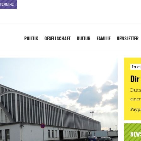
TERMINE
POLITIK
GESELLSCHAFT
KULTUR
FAMILIE
NEWSLETTER
In e
Dir
Dann 
einer
Payp
NEW