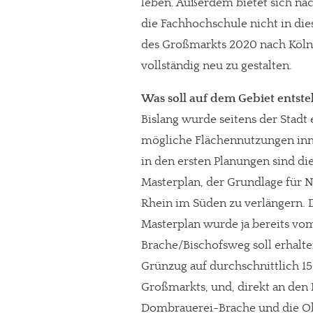
leben. Außerdem bietet sich nac
die Fachhochschule nicht in di
des Großmarkts 2020 nach Köln-
vollständig neu zu gestalten.
Was soll auf dem Gebiet entst
Bislang wurde seitens der Stadt
mögliche Flächennutzungen inner
in den ersten Planungen sind die
Masterplan, der Grundlage für N
Rhein im Süden zu verlängern. 
Masterplan wurde ja bereits vo
In eigener Sache
Brache/Bischofsweg soll erhalten
Dir gefällt unse
Grünzug auf durchschnittlich 15
Großmarkts, und, direkt an de
meinesuedstadt.de finanziert sich dur
Dombrauerei-Brache und die Ob
Solltest Du unsere unabhängige Bericht