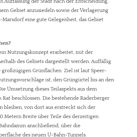
h Auffassung der Stadt nach der Entscheidung,
esem Gebiet anzusiedeln sowie der Verlagerung
Marsdorf eine gute Gelegenheit, das Gebiet
ehen?
 ein Nutzungskonzept erarbeitet, mit der
halb des Gebiets dargestellt werden. Auffällig
 großzügigen Grünflächen. Ziel ist laut Speer-
utzungsvorschläge ist, den Grüngürtel bis an den
Die Umsetzung dieses Teilaspekts aus dem
m Rat beschlossen. Die bestehende Raderberger
 bleiben, von dort aus erstreckt sich der
re Arbeit?
0 Metern Breite über Teile des derzeitigen
n Bahndamm anschließend, über die
ch Partnerprofile und Werbung. Beide Einnahmequellen sind in den let
erfläche des neuen U-Bahn-Tunnels.
erstattung schätzen, kannst Du uns mit einer kleinen Spende unterstüt