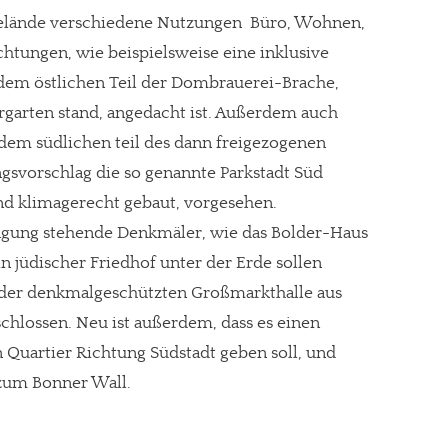
Gelände verschiedene Nutzungen  Büro, Wohnen,
chtungen, wie beispielsweise eine inklusive
 dem östlichen Teil der Dombrauerei-Brache,
gt!
rgarten stand, angedacht ist. Außerdem auch
 dem südlichen teil des dann freigezogenen
gsvorschlag die so genannte Parkstadt Süd 
d klimagerecht gebaut, vorgesehen.
agung stehende Denkmäler, wie das Bolder-Haus
n jüdischer Friedhof unter der Erde sollen
g der denkmalgeschützten Großmarkthalle aus
schlossen. Neu ist außerdem, dass es einen
Quartier Richtung Südstadt geben soll, und
 zum Bonner Wall.