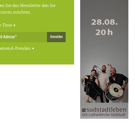
n Sie den Newsletter den Sie
nieren möchten.
h Time
Anmelden
enend-Freuden