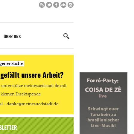
ÜBER UNS
igener Sache
 gefällt unsere Arbeit?
unterstütze meinesuedstadt.de mit
 kleinen Direktspende.
al - danke@meinesuedstadt.de
SLETTER