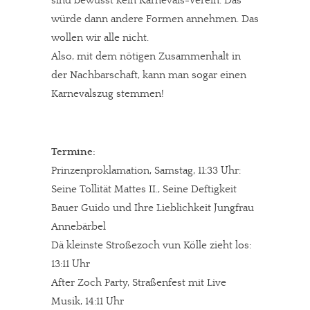
sind bewusst kein Karnevals-Verein. Das
würde dann andere Formen annehmen. Das
wollen wir alle nicht.
Also, mit dem nötigen Zusammenhalt in
der Nachbarschaft, kann man sogar einen
Karnevalszug stemmen!
Termine:
Prinzenproklamation, Samstag, 11:33 Uhr:
In eigener Sache
Seine Tollität Mattes II., Seine Deftigkeit
Dir gefällt unsere Arbeit?
Bauer Guido und Ihre Lieblichkeit Jungfrau
Annebärbel
meinesuedstadt.de finanziert sich durch Partnerprofile und
Dä kleinste Stroßezoch vun Kölle zieht los:
Werbung. Beide Einnahmequellen sind in den letzten Monaten
13:11 Uhr
stark zurückgegangen.
After Zoch Party, Straßenfest mit Live
Solltest Du unsere unabhängige Berichterstattung schätzen,
Musik, 14:11 Uhr