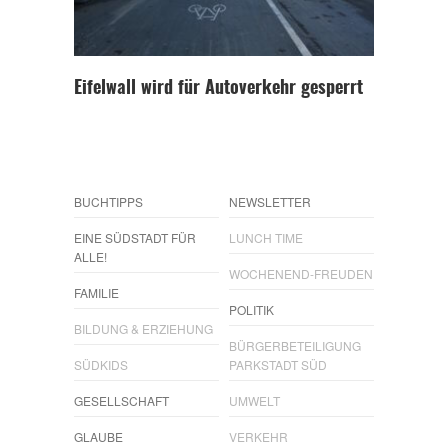
Eifelwall wird für Autoverkehr gesperrt
BUCHTIPPS
NEWSLETTER
EINE SÜDSTADT FÜR
LUNCH TIME
ALLE!
WOCHENEND-FREUDEN
FAMILIE
POLITIK
BILDUNG & ERZIEHUNG
BÜRGERBETEILIGUNG
SÜDKIDS
PARKSTADT SÜD
GESELLSCHAFT
UMWELT
GLAUBE
VERKEHR