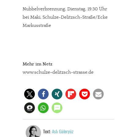
kannst Du uns mit einer kleinen Spende unterstützen.
Nubbelverbrennung, Dienstag, 19:30 Uhr
Paypal - danke@meinesuedstadt.de
bei Maki, Schulze-Delitzsch-Straße/Ecke
Markusstraße
JETZT SPENDEN
Schon erledigt!
Mehr im Netz
www.schulze-delitzsch-strasse.de
Text:
Aslı Güleryüz