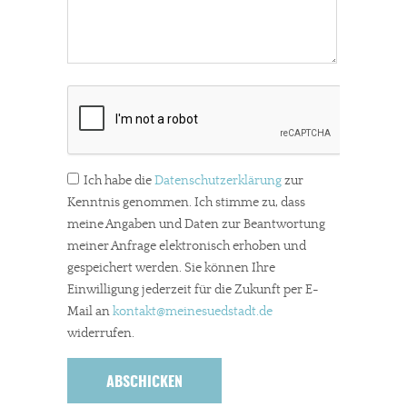
Ich habe die
Datenschutzerklärung
zur
In eigener Sache
Kenntnis genommen. Ich stimme zu, dass
meine Angaben und Daten zur Beantwortung
Dir gefällt unsere Arbeit?
meiner Anfrage elektronisch erhoben und
gespeichert werden. Sie können Ihre
meinesuedstadt.de finanziert sich durch Partnerprofile und
Einwilligung jederzeit für die Zukunft per E-
Werbung. Beide Einnahmequellen sind in den letzten Monaten
Mail an
kontakt
@meinesuedstadt.de
stark zurückgegangen.
widerrufen.
Solltest Du unsere unabhängige Berichterstattung schätzen,
kannst Du uns mit einer kleinen Spende unterstützen.