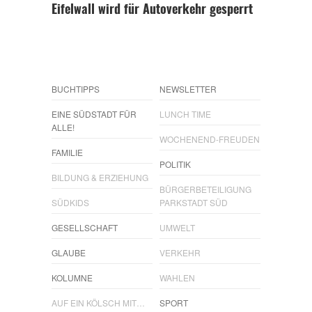
Eifelwall wird für Autoverkehr gesperrt
BUCHTIPPS
NEWSLETTER
EINE SÜDSTADT FÜR
LUNCH TIME
ALLE!
WOCHENEND-FREUDEN
FAMILIE
POLITIK
BILDUNG & ERZIEHUNG
BÜRGERBETEILIGUNG
SÜDKIDS
PARKSTADT SÜD
GESELLSCHAFT
UMWELT
GLAUBE
VERKEHR
KOLUMNE
WAHLEN
AUF EIN KÖLSCH MIT…
SPORT