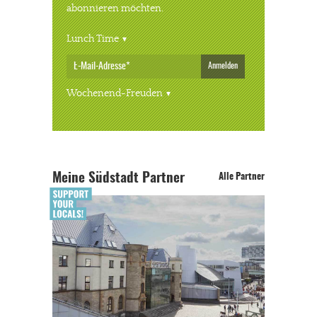
abonnieren möchten.
Lunch Time
Anmelden
Wochenend-Freuden
Meine Südstadt Partner
Alle Partner