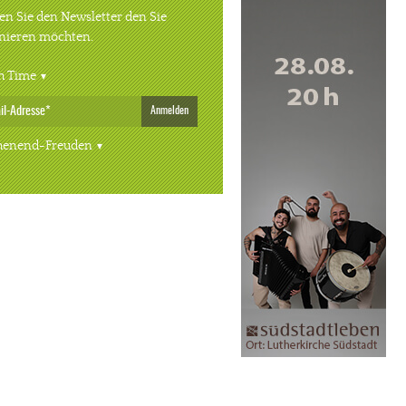
n Sie den Newsletter den Sie
nieren möchten.
h Time
Anmelden
enend-Freuden