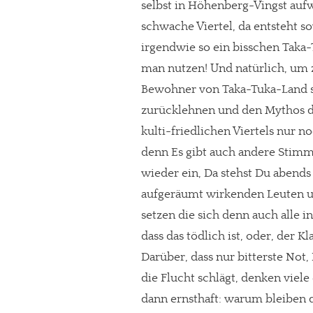
selbst in Höhenberg-Vingst aufw
schwache Viertel, da entsteht so
irgendwie so ein bisschen Taka
man nutzen! Und natürlich, um 
Bewohner von Taka-Tuka-Land 
zurücklehnen und den Mythos d
kulti-friedlichen Viertels nur n
denn Es gibt auch andere Stimm
wieder ein, Da stehst Du abend
aufgeräumt wirkenden Leuten 
setzen die sich denn auch alle i
In eigener Sache
dass das tödlich ist, oder, der 
Darüber, dass nur bitterste Not
Dir gefällt unse
die Flucht schlägt, denken viele 
meinesuedstadt.de finanziert sich dur
dann ernsthaft: warum bleiben d
Solltest Du unsere unabhängige Bericht