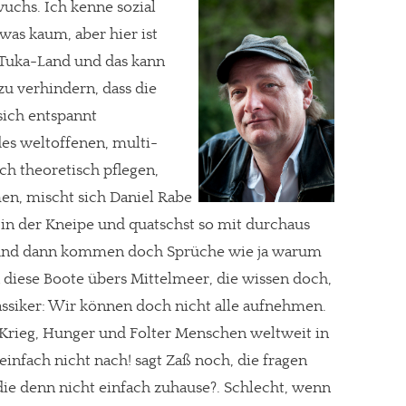
uchs. Ich kenne sozial
was kaum, aber hier ist
-Tuka-Land und das kann
zu verhindern, dass die
sich entspannt
es weltoffenen, multi-
och theoretisch pflegen,
en, mischt sich Daniel Rabe
s in der Kneipe und quatschst so mit durchaus
und dann kommen doch Sprüche wie ja warum
n diese Boote übers Mittelmeer, die wissen doch,
Klassiker: Wir können doch nicht alle aufnehmen.
, Krieg, Hunger und Folter Menschen weltweit in
re Arbeit?
einfach nicht nach! sagt Zaß noch, die fragen
ch Partnerprofile und Werbung. Beide Einnahmequellen sind in den let
ie denn nicht einfach zuhause?. Schlecht, wenn
erstattung schätzen, kannst Du uns mit einer kleinen Spende unterstüt