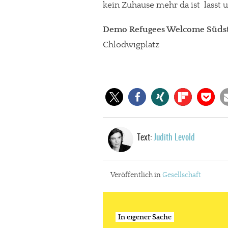
kein Zuhause mehr da ist  lasst
Paypal - danke@meinesuedstadt.de
Demo Refugees Welcome Südst
Chlodwigplatz
JETZT SPENDEN
Schon erledi
Text:
Judith Levold
Veröffentlich in
Gesellschaft
In eigener Sache