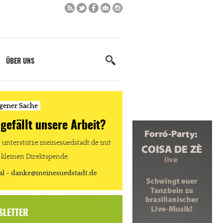
ÜBER UNS
igener Sache
 gefällt unsere Arbeit?
unterstütze meinesuedstadt.de mit
 kleinen Direktspende.
al - danke@meinesuedstadt.de
SLETTER