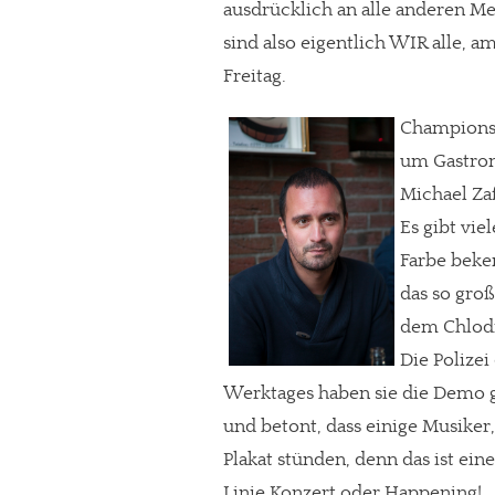
ausdrücklich an alle anderen 
sind also eigentlich WIR alle,
Freitag.
Champions-
um Gastro
Michael Za
Es gibt vi
Farbe beke
das so groß
dem Chlodi,
Die Polize
Werktages haben sie die Demo g
und betont, dass einige Musiker
Plakat stünden, denn das ist ein
Linie Konzert oder Happening!.