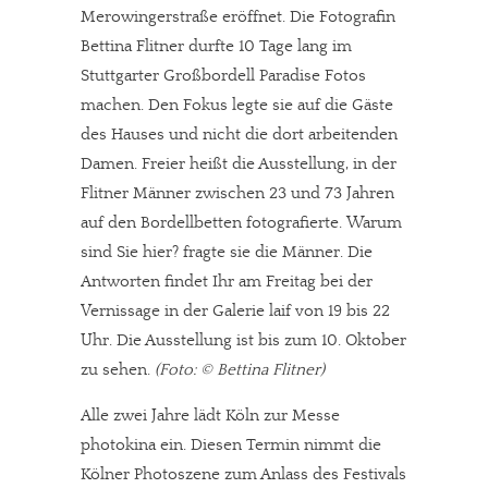
Solltest Du unsere unabhängige Berichterstattung schätzen,
Merowingerstraße eröffnet. Die Fotografin
Bettina Flitner durfte 10 Tage lang im
kannst Du uns mit einer kleinen Spende unterstützen.
Stuttgarter Großbordell Paradise Fotos
Paypal - danke@meinesuedstadt.de
machen. Den Fokus legte sie auf die Gäste
des Hauses und nicht die dort arbeitenden
Damen. Freier heißt die Ausstellung, in der
JETZT SPENDEN
Schon erledigt!
Flitner Männer zwischen 23 und 73 Jahren
auf den Bordellbetten fotografierte. Warum
sind Sie hier? fragte sie die Männer. Die
Antworten findet Ihr am Freitag bei der
Vernissage in der Galerie laif von 19 bis 22
Uhr. Die Ausstellung ist bis zum 10. Oktober
zu sehen.
(Foto: © Bettina Flitner)
Alle zwei Jahre lädt Köln zur Messe
photokina ein. Diesen Termin nimmt die
Kölner Photoszene zum Anlass des Festivals