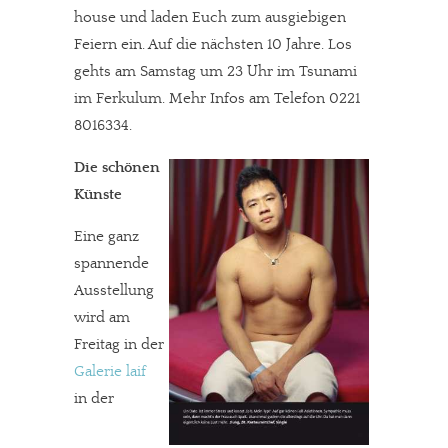
house und laden Euch zum ausgiebigen
Feiern ein. Auf die nächsten 10 Jahre. Los
gehts am Samstag um 23 Uhr im Tsunami
im Ferkulum. Mehr Infos am Telefon 0221
8016334.
Die schönen
Künste
Eine ganz
spannende
In eigener Sache
Ausstellung
wird am
Dir gefällt unsere Arbeit?
Freitag in der
Galerie laif
meinesuedstadt.de finanziert sich durch Partnerprofile und
in der
Werbung. Beide Einnahmequellen sind in den letzten Monaten
stark zurückgegangen.