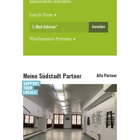
abonnieren möchten.
Lunch Time
Anmelden
Wochenend-Freuden
Meine Südstadt Partner
Alle Partner