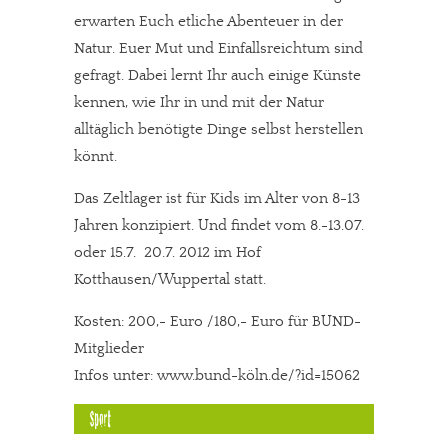
Solltest Du unsere unabhängige Berichterstattung schätzen,
erwarten Euch etliche Abenteuer in der
kannst Du uns mit einer kleinen Spende unterstützen.
Natur. Euer Mut und Einfallsreichtum sind
gefragt. Dabei lernt Ihr auch einige Künste
Paypal - danke@meinesuedstadt.de
kennen, wie Ihr in und mit der Natur
alltäglich benötigte Dinge selbst herstellen
JETZT SPENDEN
Schon erledigt!
könnt.
Das Zeltlager ist für Kids im Alter von 8-13
Jahren konzipiert. Und findet vom 8.-13.07.
oder 15.7.  20.7. 2012 im Hof
Kotthausen/Wuppertal statt.
Kosten: 200,- Euro /180,- Euro für BUND-
Mitglieder
Infos unter: www.bund-köln.de/?id=15062