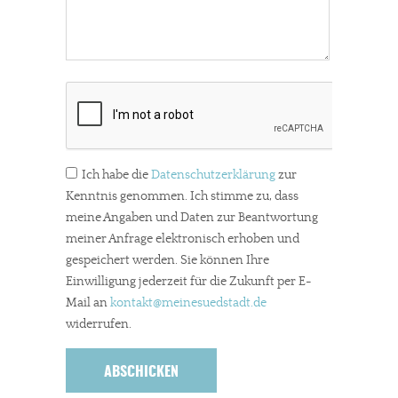
In eigener Sache
Dir gefällt unsere Arbeit?
meinesuedstadt.de finanziert sich durch Partnerprofile und
Ich habe die
Datenschutzerklärung
zur
Werbung. Beide Einnahmequellen sind in den letzten Monaten
Kenntnis genommen. Ich stimme zu, dass
stark zurückgegangen.
meine Angaben und Daten zur Beantwortung
Solltest Du unsere unabhängige Berichterstattung schätzen,
meiner Anfrage elektronisch erhoben und
gespeichert werden. Sie können Ihre
kannst Du uns mit einer kleinen Spende unterstützen.
Einwilligung jederzeit für die Zukunft per E-
Paypal - danke@meinesuedstadt.de
Mail an
kontakt
@meinesuedstadt.de
widerrufen.
JETZT SPENDEN
Schon erledigt!