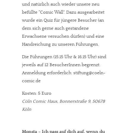
und natürlich auch wieder unsere neu
befüllte ”Comic Wall“. Dazu ausgearbeitet
wurde ein Quiz für jüngere Besucher (an
dem sich gerne auch gestandene
Erwachsene versuchen dürfen) und eine
Handreichung zu unseren Führungen.
Die Führungen (15.15 Uhr & 16.15 Uhr) sind
jeweils auf 12 BesucherInnen begrenzt.
Anmeldung erforderlich: stiftung@coeln-
comic.de
In eigener Sache
Kosten: 5 Euro
Dir gefällt unsere Arbeit?
Cöln Comic Haus, Bonnerstraße 9, 50678
Köln
meinesuedstadt.de finanziert sich durch Partnerprofile und
Werbung. Beide Einnahmequellen sind in den letzten Monaten
stark zurückgegangen.
Monsta – Ich pass auf dich auf, wenn du