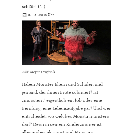
Solltest Du unsere unabhängige Berichterstattung schätzen,
schläfst (4+)
kannst Du uns mit einer kleinen Spende unterstützen.
10.10. um 15 Uhr
Paypal - danke@meinesuedstadt.de
JETZT SPENDEN
Schon erledigt!
Bild: Meyer Originals
Haben Monster Eltern und Schulen und
jemand, der ihnen Brote schmiert? Ist
„monstern“ eigentlich ein Job oder eine
Berufung, eine Lebensaufgabe gar? Und wer
entscheidet, wo welches
Monsta
monstern
darf? Denn in seinem Kinderzimmer ist
alles anders als sonst und Monsta ist