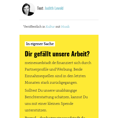
Text:
Judith Levold
In eigener Sache
Dir gefällt unsere Arbeit?
Veröffentlich in
Kultur
mit
Musik
meinesuedstadt.de finanziert sich durch Partnerprofile und
Werbung. Beide Einnahmequellen sind in den letzten Monaten
In eigener Sache
stark zurückgegangen.
Dir gefällt unsere Arbeit?
Solltest Du unsere unabhängige Berichterstattung schätzen,
meinesuedstadt.de finanziert sich durch
kannst Du uns mit einer kleinen Spende unterstützen.
Partnerprofile und Werbung. Beide
Paypal - danke@meinesuedstadt.de
Einnahmequellen sind in den letzten
Monaten stark zurückgegangen.
Solltest Du unsere unabhängige
JETZT SPENDEN
Schon erledigt!
Berichterstattung schätzen, kannst Du
uns mit einer kleinen Spende
unterstützen.