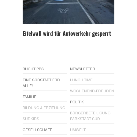
Eifelwall wird für Autoverkehr gesperrt
BUCHTIPPS
NEWSLETTER
EINE SÜDSTADT FÜR
LUNCH TIME
ALLE!
WOCHENEND-FREUDEN
FAMILIE
POLITIK
BILDUNG & ERZIEHUNG
BÜRGERBETEILIGUNG
SÜDKIDS
PARKSTADT SÜD
GESELLSCHAFT
UMWELT