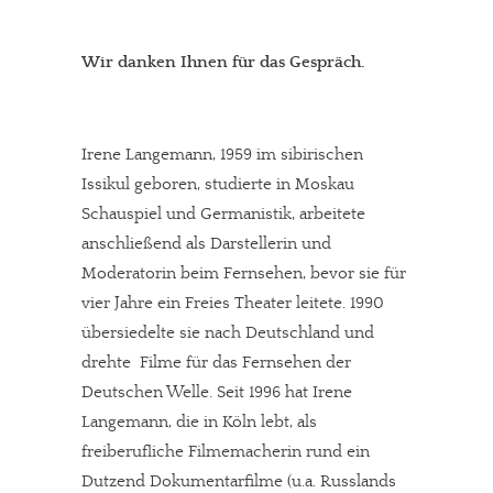
Dir gefällt unsere Arbeit?
meinesuedstadt.de finanziert sich durch Partnerprofile und
Wir danken Ihnen für das Gespräch.
Werbung. Beide Einnahmequellen sind in den letzten Monaten
stark zurückgegangen.
Solltest Du unsere unabhängige Berichterstattung schätzen,
Irene Langemann, 1959 im sibirischen
kannst Du uns mit einer kleinen Spende unterstützen.
Issikul geboren, studierte in Moskau
Schauspiel und Germanistik, arbeitete
Paypal - danke@meinesuedstadt.de
anschließend als Darstellerin und
Moderatorin beim Fernsehen, bevor sie für
JETZT SPENDEN
Schon erledigt!
vier Jahre ein Freies Theater leitete. 1990
übersiedelte sie nach Deutschland und
drehte Filme für das Fernsehen der
Deutschen Welle. Seit 1996 hat Irene
Langemann, die in Köln lebt, als
freiberufliche Filmemacherin rund ein
Dutzend Dokumentarfilme (u.a. Russlands