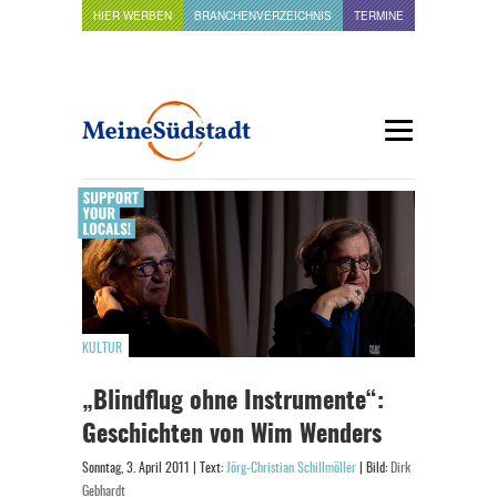
HIER WERBEN
BRANCHENVERZEICHNIS
TERMINE
KULTUR
„Blindflug ohne Instrumente“:
Geschichten von Wim Wenders
Sonntag, 3. April 2011 | Text:
Jörg-Christian Schillmöller
| Bild:
Dirk
Gebhardt