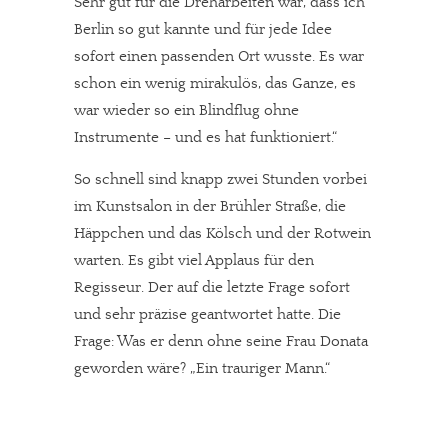
Sehr gut für die Dreharbeiten war, dass ich
Berlin so gut kannte und für jede Idee
sofort einen passenden Ort wusste. Es war
schon ein wenig mirakulös, das Ganze, es
In eigener Sache
war wieder so ein Blindflug ohne
Dir gefällt unsere Arbeit?
Instrumente – und es hat funktioniert.“
So schnell sind knapp zwei Stunden vorbei
meinesuedstadt.de finanziert sich durch Partnerprofile und
im Kunstsalon in der Brühler Straße, die
Werbung. Beide Einnahmequellen sind in den letzten Monaten
Häppchen und das Kölsch und der Rotwein
stark zurückgegangen.
warten. Es gibt viel Applaus für den
Solltest Du unsere unabhängige Berichterstattung schätzen,
Regisseur. Der auf die letzte Frage sofort
kannst Du uns mit einer kleinen Spende unterstützen.
und sehr präzise geantwortet hatte. Die
Paypal - danke@meinesuedstadt.de
Frage: Was er denn ohne seine Frau Donata
geworden wäre? „Ein trauriger Mann.“
JETZT SPENDEN
Schon erledigt!