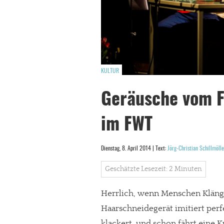
KULTUR
Geräusche vom F
im FWT
Dienstag, 8. April 2014 | Text:
Jörg-Christian Schillmölle
Geschätzte Lesezeit: 2 Minuten
Herrlich, wenn Menschen Klänge
Haarschneidegerät imitiert per
klackert, und schon fährt eine K