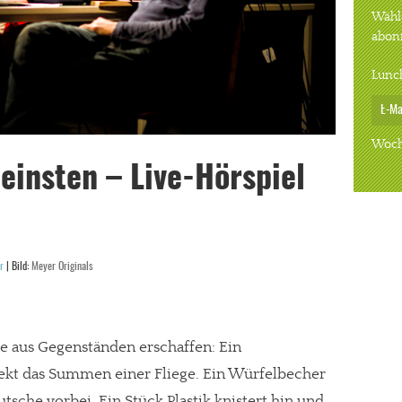
Wähle
abon
Lunc
Woch
einsten – Live-Hörspiel
r
| Bild:
Meyer Originals
 aus Gegenständen erschaffen: Ein
fekt das Summen einer Fliege. Ein Würfelbecher
utsche vorbei. Ein Stück Plastik knistert hin und