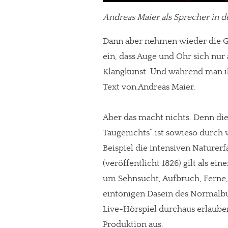
Paypal - danke@meinesuedstadt.de
Andreas Maier als Sprecher in d
Dann aber nehmen wieder die G
JETZT SPENDEN
Schon erledi
ein, dass Auge und Ohr sich nur
Klangkunst. Und während man ih
Text von Andreas Maier.
Aber das macht nichts. Denn di
Taugenichts“ ist sowieso durch v
Beispiel die intensiven Nature
(veröffentlicht 1826) gilt als ei
um Sehnsucht, Aufbruch, Ferne,
eintönigen Dasein des Normalbü
Live-Hörspiel durchaus erlaub
Produktion aus.