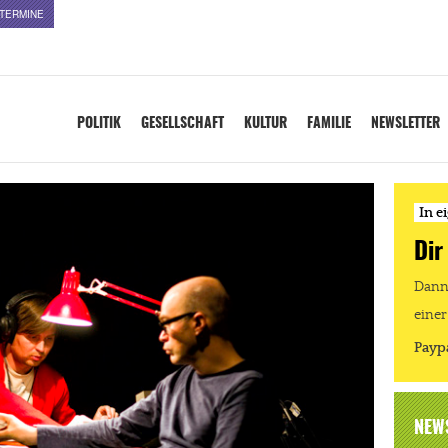
TERMINE
POLITIK
GESELLSCHAFT
KULTUR
FAMILIE
NEWSLETTER
In e
Dir
Dann 
einer
Payp
NEW