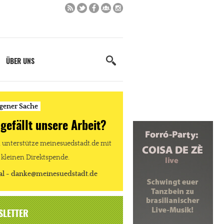
ÜBER UNS
igener Sache
 gefällt unsere Arbeit?
unterstütze meinesuedstadt.de mit
 kleinen Direktspende.
al - danke@meinesuedstadt.de
SLETTER