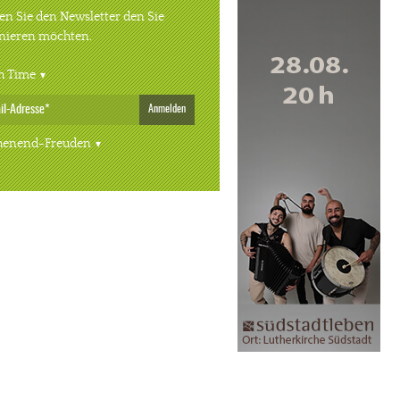
n Sie den Newsletter den Sie
nieren möchten.
h Time
Anmelden
enend-Freuden