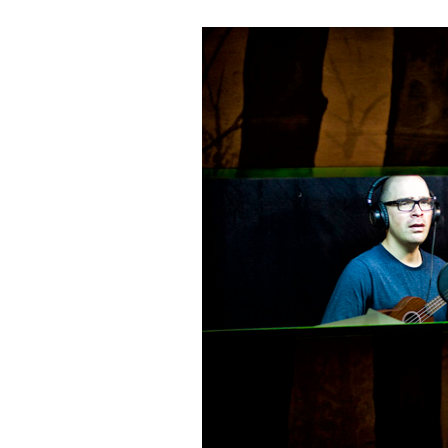
In eigener Sache
Dir gefällt unse
meinesuedstadt.de finanziert sich dur
Solltest Du unsere unabhängige Bericht