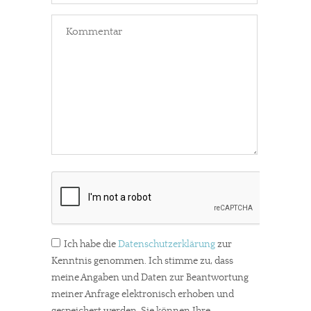
meinesuedstadt.de finanziert sich durch Partnerprofile und
Werbung. Beide Einnahmequellen sind in den letzten Monaten
stark zurückgegangen.
Solltest Du unsere unabhängige Berichterstattung schätzen,
kannst Du uns mit einer kleinen Spende unterstützen.
Paypal - danke@meinesuedstadt.de
JETZT SPENDEN
Schon erledigt!
Ich habe die
Datenschutzerklärung
zur
Kenntnis genommen. Ich stimme zu, dass
meine Angaben und Daten zur Beantwortung
meiner Anfrage elektronisch erhoben und
gespeichert werden. Sie können Ihre