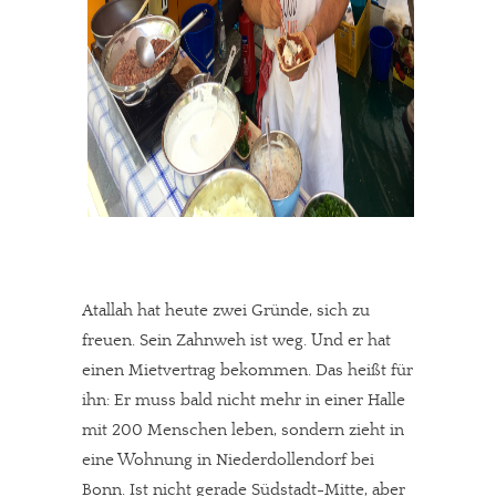
In eigener Sache
Dir gefällt unsere Arbeit?
meinesuedstadt.de finanziert sich durch Partnerprofile und
Werbung. Beide Einnahmequellen sind in den letzten Monaten
stark zurückgegangen.
Solltest Du unsere unabhängige Berichterstattung schätzen,
kannst Du uns mit einer kleinen Spende unterstützen.
Atallah hat heute zwei Gründe, sich zu
Paypal - danke@meinesuedstadt.de
freuen. Sein Zahnweh ist weg. Und er hat
einen Mietvertrag bekommen. Das heißt für
JETZT SPENDEN
Schon erledigt!
ihn: Er muss bald nicht mehr in einer Halle
mit 200 Menschen leben, sondern zieht in
eine Wohnung in Niederdollendorf bei
Bonn. Ist nicht gerade Südstadt-Mitte, aber