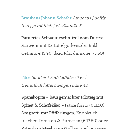
Brauhaus Johann Schäfer
Brauhaus | deftig-
fein | gemütlich
|
Elsaßstraße 6
Paniertes Schweineschnitzel vom Duress
Schwein
mit Kartoffelgurkensalat. (inkl.
Getränk € 13,90, dazu Pilzrahmsoße: +3,50)
Filos
Südflair | Südstadtklassiker |
Gemütlich | Merowingerstraße 42
Spanakopita – hausgemachter Filoteig mit
Spinat & Schafskäse –
Patata forno (€ 11,50)
Spaghetti
mit Pfifferlingen
, Knoblauch,
frischen Tomaten & Parmesan (€ 13,50) oder
Putenbruststeak vom Grill
an mediterranem