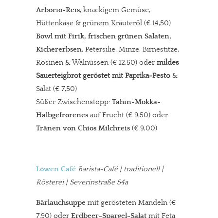
Arborio-Reis
, knackigem Gemüse,
Hüttenkäse & grünem Kräuteröl (€ 14,50)
Bowl mit Firik, frischen grünen Salaten,
Kichererbsen
, Petersilie, Minze, Birnestitze,
Rosinen & Walnüssen (€ 12,50) oder
mildes
Sauerteigbrot geröstet mit Paprika-Pesto
&
Salat (€ 7,50)
Süßer Zwischenstopp:
Tahin-Mokka-
Halbgefrorenes
auf Frucht (€ 9,50) oder
Tränen von Chios Milchreis
(€ 9,00)
Löwen Café
Barista-Café
| traditionell |
Rösterei | Severinstraße 54a
Bärlauchsuppe
mit gerösteten Mandeln (€
7,90) oder
Erdbeer-Spargel-Salat
mit Feta