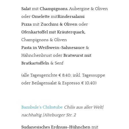
Salat
mit
Champignons
, Aubergine & Oliven
oder
Omelette
mit
Rindersalami
Pizza
mit
Zucchini & Oliven
oder
Ofenkartoffel mit Kräuterquark,
Champignons & Oliven
Pasta in Weißwein-Sahnesauce
&
Hähnchenbrust oder
Bratwurst mit
Bratkartoffeln
& Senf
(alle Tagesgerichte € 8,40; inkl. Tagessuppe
oder Beilagensalat & Espresso € 10,40)
Bambule´s Chilistube
Chilis aus aller Welt|
nachhaltig |Alteburger Str. 2
Sudanesisches Erdnuss-Hühnchen
mit