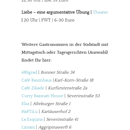
22.30 Uhr | fbs| 39 Euro
Dir gefällt unsere Arbeit?
Liebe – eine argumentative Übung |
Theater
|
20 Uhr | FWT | 6-30 Euro
meinesuedstadt.de finanziert sich durch Partnerprofile und
Werbung. Beide Einnahmequellen sind in den letzten Monaten
stark zurückgegangen.
Weitere Gastronomien in der Südstadt mit
Solltest Du unsere unabhängige Berichterstattung schätzen,
Mittagstisch oder Tagesgerichten (Auswahl)
kannst Du uns mit einer kleinen Spende unterstützen.
findet Ihr hier:
Paypal - danke@meinesuedstadt.de
485grad
|
Bonner Straße 34
Café Baumhaus
|
Karl-Korn-Straße 18
JETZT SPENDEN
Schon erledigt!
Café Zikade
|
Kurfürstenstraße 2a
Curry Basmati House
|
Severinstraße 53
Elsa
|
Alteburger Straße 1
HaPTiLu
|
Kartäuserhof 2
La Esquina
|
Severinstraße 41
Limani
|
Aggripinawerft 6