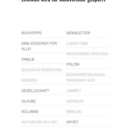
Eifelwall wird für Autoverkehr gesperrt
BUCHTIPPS
NEWSLETTER
EINE SÜDSTADT FÜR
LUNCH TIME
ALLE!
WOCHENEND-FREUDEN
FAMILIE
POLITIK
BILDUNG & ERZIEHUNG
BÜRGERBETEILIGUNG
SÜDKIDS
PARKSTADT SÜD
GESELLSCHAFT
UMWELT
GLAUBE
VERKEHR
KOLUMNE
WAHLEN
AUF EIN KÖLSCH MIT…
SPORT