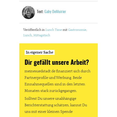
Text:
Gaby DeMuirier
Veröffentlich in
Lunch Time
mit
Gastronomie
,
Lunch
,
Mittagstisch
In eigener Sache
Dir gefällt unsere Arbeit?
meinesuedstadt.de finanziert sich durch
In eigener Sache
Partnerprofile und Werbung. Beide
Dir gefällt unsere Arbeit?
Einnahmequellen sind in den letzten
Monaten stark zurückgegangen.
meinesuedstadt.de finanziert sich durch Partnerprofile und
Solltest Du unsere unabhängige
Werbung. Beide Einnahmequellen sind in den letzten Monaten
Berichterstattung schätzen, kannst Du
uns mit einer kleinen Spende
stark zurückgegangen.