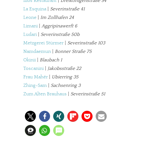
Ilios Restaurant
|
Dreikönigenstraße 54
La Esquina
|
Severinstraße 41
Leone
|
Im Zollhafen 24
Limani
|
Aggripinawerft 6
Ludari
|
Severinstraße 50b
Metzgerei Stürmer
|
Severinstraße 103
Namdaemun
|
Bonner Straße 75
Okinii
|
Blaubach 1
Toscanini
|
Jakobsstraße 22
Frau Mahér
|
Ubierring 35
Zhing-Sam
|
Sachsenring 3
Zum Alten Brauhaus
|
Severinstraße 51