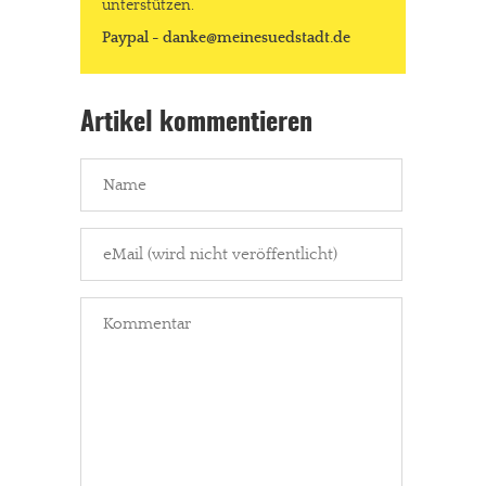
unterstützen.
Solltest Du unsere unabhängige Berichterstattung schätzen,
Paypal - danke@meinesuedstadt.de
kannst Du uns mit einer kleinen Spende unterstützen.
Paypal - danke@meinesuedstadt.de
Artikel kommentieren
JETZT SPENDEN
Schon erledigt!