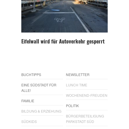
Eifelwall wird für Autoverkehr gesperrt
BUCHTIPPS
NEWSLETTER
EINE SÜDSTADT FÜR
LUNCH TIME
ALLE!
WOCHENEND-FREUDEN
FAMILIE
POLITIK
BILDUNG & ERZIEHUNG
BÜRGERBETEILIGUNG
SÜDKIDS
PARKSTADT SÜD