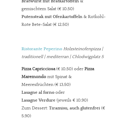
Bratwurst mit Bratkartoffeln
&
gemischtem Salat (€ 10,50)
Putensteak mit Ofenkartoffeln
& Rotkohl-
Rote Bete-Salat (€ 12,50)
Ristorante Peperino
Holzsteinofenpizza
|
traditionell | mediterran | Chlodwigplatz 5
Pizza Capricciosa
(€ 10,50) oder
Pizza
Maremondo
mit Spinat &
Meeresfrüchten (€ 13,50)
Lasagne al forno
oder
Lasagne
Verdure
(jeweils € 10,90)
Zum Dessert:
Tiramisu, auch glutenfrei
(€
5,90)