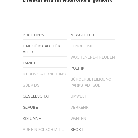
Eifelwall wird für Autoverkehr gesperrt
BUCHTIPPS
NEWSLETTER
EINE SÜDSTADT FÜR
LUNCH TIME
ALLE!
WOCHENEND-FREUDEN
FAMILIE
POLITIK
BILDUNG & ERZIEHUNG
BÜRGERBETEILIGUNG
SÜDKIDS
PARKSTADT SÜD
GESELLSCHAFT
UMWELT
GLAUBE
VERKEHR
KOLUMNE
WAHLEN
AUF EIN KÖLSCH MIT…
SPORT