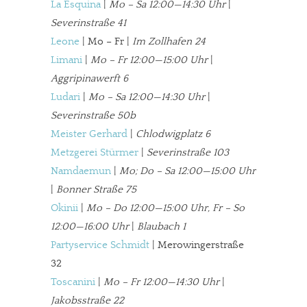
La Esquina
|
Mo – Sa 12:00—14:30 Uhr
|
Severinstraße 41
Leone
| Mo – Fr |
Im Zollhafen 24
JETZT SPENDEN
Schon erledigt!
Limani
|
Mo – Fr 12:00—15:00 Uhr
|
Aggripinawerft 6
Ludari
|
Mo – Sa 12:00—14:30 Uhr
|
Severinstraße 50b
Meister Gerhard
|
Chlodwigplatz 6
Metzgerei Stürmer
|
Severinstraße 103
Namdaemun
|
Mo; Do – Sa 12:00—15:00 Uhr
|
Bonner Straße 75
Okinii
|
Mo – Do 12:00—15:00 Uhr, Fr – So
12:00—16:00 Uhr
|
Blaubach 1
Partyservice Schmidt
| Merowingerstraße
32
Toscanini
|
Mo – Fr 12:00—14:30 Uhr
|
Jakobsstraße 22