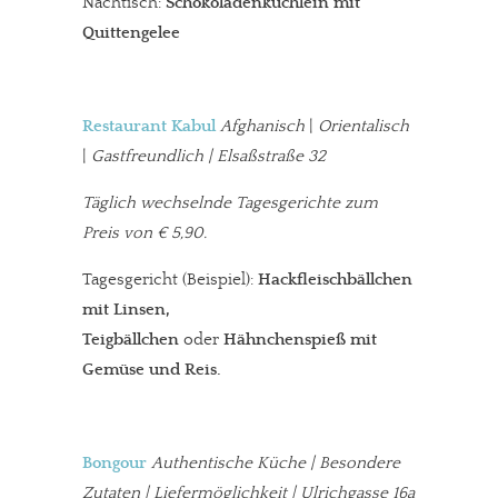
Nachtisch:
Schokoladenküchlein mit
Quittengelee
Restaurant Kabul
Afghanisch
|
Orientalisch
|
Gastfreundlich | Elsaßstraße 32
Täglich wechselnde Tagesgerichte zum
Preis von € 5,90.
Tagesgericht (Beispiel):
Hackfleischbällchen
mit Linsen,
Teigbällchen
oder
Hähnchenspieß mit
Gemüse und Reis.
Bongour
Authentische K
üche | Besondere
Zutaten | Liefermöglichkeit | Ulrichgasse 16a