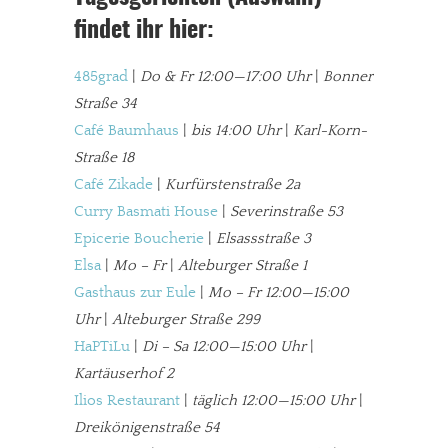
findet ihr hier:
485grad
|
Do & Fr 12:00—17:00 Uhr
|
Bonner
Straße 34
Café Baumhaus
|
bis 14:00 Uhr
|
Karl-Korn-
Straße 18
Café Zikade
|
Kurfürstenstraße 2a
In eigener Sache
Curry Basmati House
|
Severinstraße 53
Epicerie Boucherie
|
Elsassstraße 3
Dir gefällt unsere Arbeit?
Elsa
|
Mo – Fr
|
Alteburger Straße 1
Gasthaus zur Eule
|
Mo – Fr 12:00—15:00
meinesuedstadt.de finanziert sich durch Partnerprofile und
Uhr
|
Alteburger Straße 299
Werbung. Beide Einnahmequellen sind in den letzten Monaten
HaPTiLu
|
Di – Sa 12:00—15:00 Uhr
|
stark zurückgegangen.
Kartäuserhof 2
Solltest Du unsere unabhängige Berichterstattung schätzen,
Ilios Restaurant
|
täglich 12:00—15:00 Uhr
|
kannst Du uns mit einer kleinen Spende unterstützen.
Dreikönigenstraße 54
Paypal - danke@meinesuedstadt.de