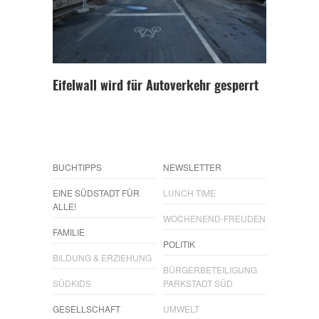
Eifelwall wird für Autoverkehr gesperrt
BUCHTIPPS
NEWSLETTER
EINE SÜDSTADT FÜR
LUNCH TIME
ALLE!
WOCHENEND-FREUDEN
FAMILIE
POLITIK
BILDUNG & ERZIEHUNG
BÜRGERBETEILIGUNG
SÜDKIDS
PARKSTADT SÜD
GESELLSCHAFT
UMWELT