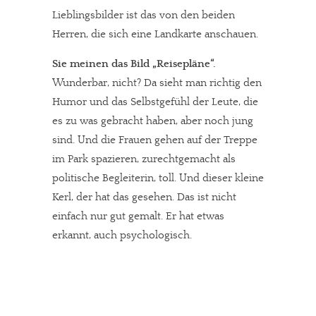
Lieblingsbilder ist das von den beiden
Herren, die sich eine Landkarte anschauen.
Sie meinen das Bild „Reisepläne“.
Wunderbar, nicht? Da sieht man richtig den
Humor und das Selbstgefühl der Leute, die
es zu was gebracht haben, aber noch jung
sind. Und die Frauen gehen auf der Treppe
im Park spazieren, zurechtgemacht als
politische Begleiterin, toll. Und dieser kleine
In eigener Sache
Kerl, der hat das gesehen. Das ist nicht
einfach nur gut gemalt. Er hat etwas
Dir gefällt unsere Arbeit?
erkannt, auch psychologisch.
meinesuedstadt.de finanziert sich durch Partnerprofile und
Werbung. Beide Einnahmequellen sind in den letzten Monaten
stark zurückgegangen.
Solltest Du unsere unabhängige Berichterstattung schätzen,