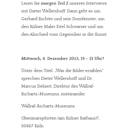
Lesen Sie
morgen Teil 2
unseres Interviews
kannst Du uns mit einer kleinen Spende unterstützen.
mit Dieter Wellershoff. Dann geht es um
Paypal - danke@meinesuedstadt.de
Gerhard Richter und sein Domfenster, um
den Kölner Maler Eitel Schwarzer und um
den Abschied vom Gegenüber in der Kunst.
JETZT SPENDEN
Schon erledigt!
Mittwoch, 4. Dezember 2013, 19 – 21 Uhr?
Unter dem Titel: „Was die Bilder erzählen“
sprechen Dieter Wellershoff und Dr.
Marcus Dekiert, Direktor des Wallraf-
Richartz-Museums, miteinander.
Wallraf-Richartz-Museums
Obenmarspforten (am Kölner Rathaus)?,
50667 Köln