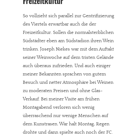
Freizeitkultur
meinesuedstadt.de finanziert sich durch Partnerprofile und
So vollzieht sich parallel zur Gentrifizierung
Werbung. Beide Einnahmequellen sind in den letzten Monaten
des Viertels erwartbar auch die der
stark zurückgegangen.
Freizeitkultur. Sollen die normalsterblichen
Solltest Du unsere unabhängige Berichterstattung schätzen,
Südstädter eben am Südstadion ihren Wein
kannst Du uns mit einer kleinen Spende unterstützen.
trinken. Joseph Niekes war mit dem Auftakt
Paypal - danke@meinesuedstadt.de
seiner Weinwoche auf dem tristen Gelände
auch überaus zufrieden. Und auch einiger
meiner Bekannten sprachen von gutem
JETZT SPENDEN
Schon erledigt!
Besuch und netter Atmosphäre bei Weinen
zu moderaten Preisen und ohne Glas-
Verkauf. Bei meiner Visite am frühen
Montagabend verloren sich wenig
überraschend nur wenige Menschen auf
dem Kunstrasen. War halt Montag, Regen
drohte und dann spielte auch noch der FC.