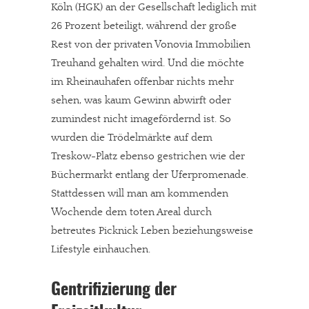
Köln (HGK) an der Gesellschaft lediglich mit
26 Prozent beteiligt, während der große
Rest von der privaten Vonovia Immobilien
Treuhand gehalten wird. Und die möchte
im Rheinauhafen offenbar nichts mehr
sehen, was kaum Gewinn abwirft oder
zumindest nicht imagefördernd ist. So
wurden die Trödelmärkte auf dem
Treskow-Platz ebenso gestrichen wie der
Büchermarkt entlang der Uferpromenade.
Stattdessen will man am kommenden
Wochende dem toten Areal durch
betreutes Picknick Leben beziehungsweise
Lifestyle einhauchen.
In eigener Sache
Gentrifizierung der
Dir gefällt unsere Arbeit?