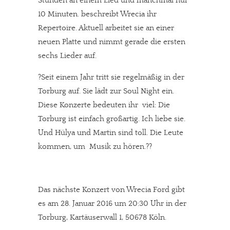
Stunden an einem Lied und manchmal nur
10 Minuten. beschreibt Wrecia ihr
Repertoire. Aktuell arbeitet sie an einer
neuen Platte und nimmt gerade die ersten
sechs Lieder auf.
?Seit einem Jahr tritt sie regelmäßig in der
Torburg auf. Sie lädt zur Soul Night ein.
Diese Konzerte bedeuten ihr viel: Die
Torburg ist einfach großartig. Ich liebe sie.
Und Hülya und Martin sind toll. Die Leute
kommen, um Musik zu hören.??
Das nächste Konzert von Wrecia Ford gibt
In eigener Sache
es am 28. Januar 2016 um 20:30 Uhr in der
Dir gefällt unsere Arbeit?
Torburg, Kartäuserwall 1, 50678 Köln.