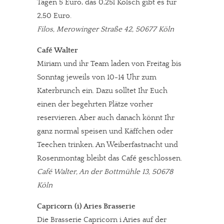
Tagen 5 Euro, das 0,25l Kölsch gibt es für
2,50 Euro.
Filos, Merowinger Straße 42, 50677 Köln
Café Walter
Miriam und ihr Team laden von Freitag bis
Sonntag jeweils von 10-14 Uhr zum
Katerbrunch ein. Dazu solltet Ihr Euch
einen der begehrten Plätze vorher
reservieren. Aber auch danach könnt Ihr
ganz normal speisen und Käffchen oder
In eigener Sache
Teechen trinken. An Weiberfastnacht und
Rosenmontag bleibt das Café geschlossen.
Dir gefällt unsere Arbeit?
Café Walter, An der Bottmühle 13, 50678
Köln
meinesuedstadt.de finanziert sich durch Partnerprofile und
Werbung. Beide Einnahmequellen sind in den letzten Monaten
Capricorn (i) Aries Brasserie
stark zurückgegangen.
Die Brasserie Capricorn i Aries auf der