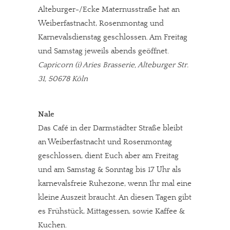
Solltest Du unsere unabhängige Berichterstattung schätzen,
Alteburger-/Ecke Maternusstraße hat an
kannst Du uns mit einer kleinen Spende unterstützen.
Weiberfastnacht, Rosenmontag und
Karnevalsdienstag geschlossen. Am Freitag
Paypal - danke@meinesuedstadt.de
und Samstag jeweils abends geöffnet.
Capricorn (i) Aries Brasserie, Alteburger Str.
JETZT SPENDEN
Schon erledigt!
31, 50678 Köln
Nale
Das Café in der Darmstädter Straße bleibt
an Weiberfastnacht und Rosenmontag
geschlossen, dient Euch aber am Freitag
und am Samstag & Sonntag bis 17 Uhr als
karnevalsfreie Ruhezone, wenn Ihr mal eine
kleine Auszeit braucht. An diesen Tagen gibt
es Frühstück, Mittagessen, sowie Kaffee &
Kuchen.