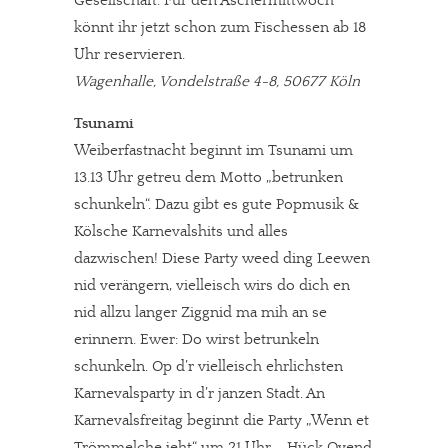
Gesellschaft. Für den Aschermittwoch
könnt ihr jetzt schon zum Fischessen ab 18
Uhr reservieren.
Wagenhalle, Vondelstraße 4-8, 50677 Köln
Tsunami
Weiberfastnacht beginnt im Tsunami um
13.13 Uhr getreu dem Motto „betrunken
schunkeln“. Dazu gibt es gute Popmusik &
Kölsche Karnevalshits und alles
dazwischen! Diese Party weed ding Leewen
nid verängern, vielleisch wirs do dich en
nid allzu langer Ziggnid ma mih an se
erinnern. Ewer: Do wirst betrunkeln
schunkeln. Op d’r vielleisch ehrlichsten
Karnevalsparty in d’r janzen Stadt. An
Karnevalsfreitag beginnt die Party „Wenn et
Trömmelche jeht“ um 21 Uhr – Hück Ovend