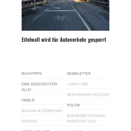
Eifelwall wird für Autoverkehr gesperrt
BUCHTIPPS
NEWSLETTER
EINE SÜDSTADT FÜR
LUNCH TIME
ALLE!
WOCHENEND-FREUDEN
FAMILIE
POLITIK
BILDUNG & ERZIEHUNG
BÜRGERBETEILIGUNG
SÜDKIDS
PARKSTADT SÜD