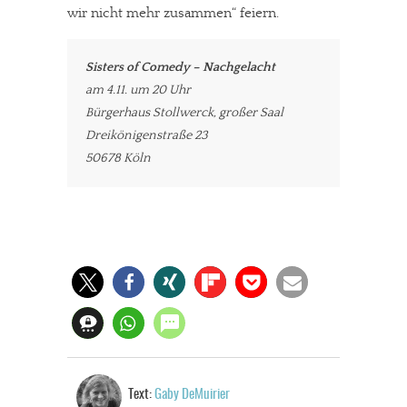
wir nicht mehr zusammen“ feiern.
In eigener Sache
Sisters of Comedy – Nachgelacht
Dir gefällt unsere Arbeit?
am 4.11. um 20 Uhr
Bürgerhaus Stollwerck, großer Saal
meinesuedstadt.de finanziert sich durch Partnerprofile und
Dreikönigenstraße 23
Werbung. Beide Einnahmequellen sind in den letzten Monaten
50678 Köln
stark zurückgegangen.
Solltest Du unsere unabhängige Berichterstattung schätzen,
kannst Du uns mit einer kleinen Spende unterstützen.
Paypal - danke@meinesuedstadt.de
JETZT SPENDEN
Schon erledigt!
Text:
Gaby DeMuirier