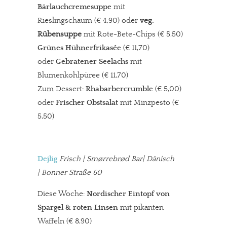
Bärlauchcremesuppe
mit
Rieslingschaum (€ 4,90) oder
veg.
Rübensuppe
mit Rote-Bete-Chips (€ 5,50)
Grünes Hühnerfrikasée
(€ 11,70)
oder
Gebratener Seelachs
mit
Blumenkohlpüree (€ 11,70)
Zum Dessert:
Rhabarbercrumble
(€ 5,00)
oder
Frischer Obstsalat
mit Minzpesto (€
5,50)
Dejlig
Frisch | Smørrebrød Bar| Dänisch
| Bonner Straße 60
Diese Woche:
Nordischer Eintopf von
Spargel & roten Linsen
mit pikanten
Waffeln (€ 8,90)