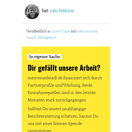
Solltest Du unsere unabhängige Berichterstattung schätzen,
Text:
Gaby DeMuirier
kannst Du uns mit einer kleinen Spende unterstützen.
Paypal - danke@meinesuedstadt.de
Veröffentlich in
Lunch Time
mit
Gastronomie
,
Lunch
,
Mittagstisch
JETZT SPENDEN
Schon erledigt!
In eigener Sache
Dir gefällt unsere Arbeit?
meinesuedstadt.de finanziert sich durch
Partnerprofile und Werbung. Beide
Einnahmequellen sind in den letzten
Monaten stark zurückgegangen.
Solltest Du unsere unabhängige
Berichterstattung schätzen, kannst Du
uns mit einer kleinen Spende
unterstützen.