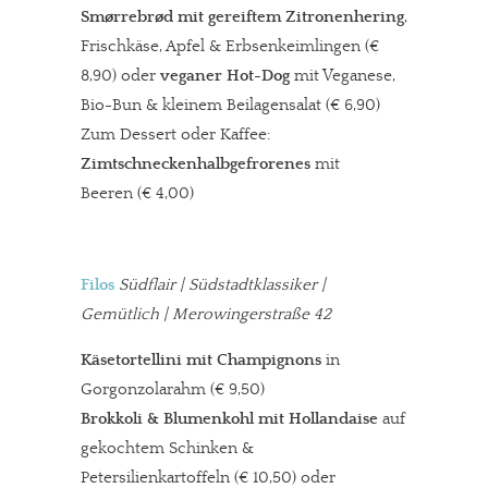
Smørrebrød m
it
gereiftem Zitronenhering
,
Frischkäse, Apfel & Erbsenkeimlingen (€
8,90) oder
veganer Hot-Dog
mit Veganese,
Bio-Bun & kleinem Beilagensalat (€ 6,90)
Zum Dessert oder Kaffee:
Zimtschneckenhalbgefrorenes
mit
Beeren (€ 4,00)
Filos
Südflair | Südstadtklassiker |
Gemütlich | Merowingerstraße 42
Käsetortellini
mit Champignons
in
Gorgonzolarahm (€ 9,50)
Brokkoli & Blumenkohl mit Hollandaise
auf
gekochtem Schinken &
Petersilienkartoffeln (€ 10,50) oder