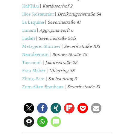
HaPTiLu
|
Kartäuserhof 2
Ilios Restaurant
|
Dreikönigenstraße 54
La Esquina
|
Severinstraße 41
Limani
|
Aggripinawerft 6
Ludari
|
Severinstraße 50b
Metzgerei Stürmer
|
Severinstraße 103
Namdaemun
|
Bonner Straße 75
Toscanini
|
Jakobsstraße 22
Frau Mahér
|
Ubierring 35
Zhing-Sam
|
Sachsenring 3
Zum Alten Brauhaus
|
Severinstraße 51
In eigener Sache
Dir gefällt unsere Arbeit?
meinesuedstadt.de finanziert sich durch Partnerprofile und
Werbung. Beide Einnahmequellen sind in den letzten Monaten
stark zurückgegangen.