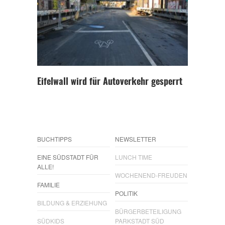
Eifelwall wird für Autoverkehr gesperrt
BUCHTIPPS
NEWSLETTER
EINE SÜDSTADT FÜR
LUNCH TIME
ALLE!
WOCHENEND-FREUDEN
FAMILIE
POLITIK
BILDUNG & ERZIEHUNG
BÜRGERBETEILIGUNG
SÜDKIDS
PARKSTADT SÜD