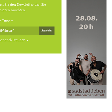
n Sie den Newsletter den Sie
nieren möchten.
h Time
Anmelden
enend-Freuden