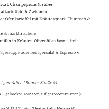
ust, Champignons & süßer
ratkartoffeln & Zwiebeln
der
Ofenkartoffel mit Kräuterquark
, Thunfisch &
gt!
ce
& marktfrischem
eifen in Kräuter-Olivenöl
an Basmatireis
. Tagessuppe oder Beilagensalat & Espresso €
ch | gemütlich | Bonner Straße 94
a
– gehackte Tomaten auf geröstetem Brot (€
ana (€ 12,50) oder
Rigatoni alla Norma
(€