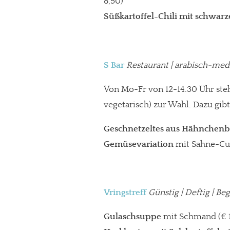
8,50)
Süßkartoffel-Chili
mit schwar
S Bar
Restaurant | arabisch-medi
Von Mo-Fr von 12-14.30 Uhr steh
vegetarisch) zur Wahl. Dazu gib
Geschnetzeltes aus Hähnchenbr
Gemüsevariation
mit Sahne-Cu
Vringstreff
Günstig | Deftig | B
Gulaschsuppe
mit Schmand (€ 1