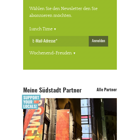
Wählen Sie den Newsletter den Sie
abonnieren möchten.
Lunch Time
Anmelden
Wochenend-Freuden
Meine Südstadt Partner
Alle Partner