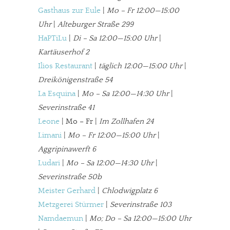
Gasthaus zur Eule
|
Mo – Fr 12:00—15:00
Uhr
|
Alteburger Straße 299
HaPTiLu
|
Di – Sa 12:00—15:00 Uhr
|
Kartäuserhof 2
Ilios Restaurant
|
täglich 12:00—15:00 Uhr
|
Dreikönigenstraße 54
La Esquina
|
Mo – Sa 12:00—14:30 Uhr
|
Severinstraße 41
In eigener Sache
Leone
| Mo – Fr |
Im Zollhafen 24
Limani
|
Mo – Fr 12:00—15:00 Uhr
|
Dir gefällt unsere Arbeit?
Aggripinawerft 6
Ludari
|
Mo – Sa 12:00—14:30 Uhr
|
meinesuedstadt.de finanziert sich durch Partnerprofile und
Severinstraße 50b
Werbung. Beide Einnahmequellen sind in den letzten Monaten
Meister Gerhard
|
Chlodwigplatz 6
stark zurückgegangen.
Metzgerei Stürmer
|
Severinstraße 103
Solltest Du unsere unabhängige Berichterstattung schätzen,
Namdaemun
|
Mo; Do – Sa 12:00—15:00 Uhr
kannst Du uns mit einer kleinen Spende unterstützen.