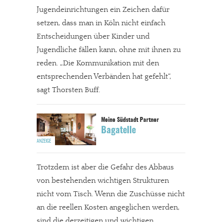
Jugendeinrichtungen ein Zeichen dafür
setzen, dass man in Köln nicht einfach
Entscheidungen über Kinder und
Jugendliche fällen kann, ohne mit ihnen zu
reden. „Die Kommunikation mit den
In eigener Sache
entsprechenden Verbänden hat gefehlt“,
Dir gefällt unsere Arbeit?
sagt Thorsten Buff.
meinesuedstadt.de finanziert sich durch Partnerprofile und
Werbung. Beide Einnahmequellen sind in den letzten Monaten
Bagatelle
stark zurückgegangen.
Solltest Du unsere unabhängige Berichterstattung schätzen,
Trotzdem ist aber die Gefahr des Abbaus
kannst Du uns mit einer kleinen Spende unterstützen.
von bestehenden wichtigen Strukturen
Paypal - danke@meinesuedstadt.de
nicht vom Tisch. Wenn die Zuschüsse nicht
an die reellen Kosten angeglichen werden,
sind die derzeitigen und wichtigen