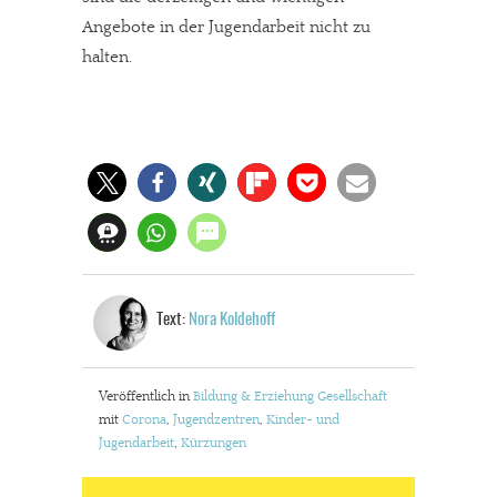
JETZT SPENDEN
Schon erledigt!
Angebote in der Jugendarbeit nicht zu
halten.
Text:
Nora Koldehoff
Veröffentlich in
Bildung & Erziehung
Gesellschaft
mit
Corona
,
Jugendzentren
,
Kinder- und
Jugendarbeit
,
Kürzungen