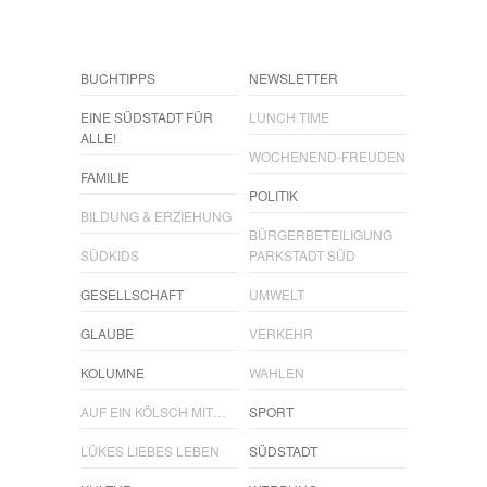
BUCHTIPPS
NEWSLETTER
EINE SÜDSTADT FÜR
LUNCH TIME
ALLE!
WOCHENEND-FREUDEN
FAMILIE
POLITIK
BILDUNG & ERZIEHUNG
BÜRGERBETEILIGUNG
SÜDKIDS
PARKSTADT SÜD
GESELLSCHAFT
UMWELT
GLAUBE
VERKEHR
KOLUMNE
WAHLEN
AUF EIN KÖLSCH MIT…
SPORT
LÜKES LIEBES LEBEN
SÜDSTADT