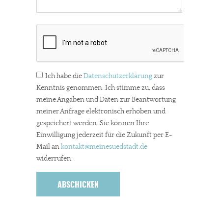
stark zurückgegangen.
Solltest Du unsere unabhängige Berichterstattung schätzen,
kannst Du uns mit einer kleinen Spende unterstützen.
Paypal - danke@meinesuedstadt.de
Ich habe die
Datenschutzerklärung
zur
Kenntnis genommen. Ich stimme zu, dass
JETZT SPENDEN
Schon erledigt!
meine Angaben und Daten zur Beantwortung
meiner Anfrage elektronisch erhoben und
gespeichert werden. Sie können Ihre
Einwilligung jederzeit für die Zukunft per E-
Mail an
kontakt
@meinesuedstadt.de
widerrufen.