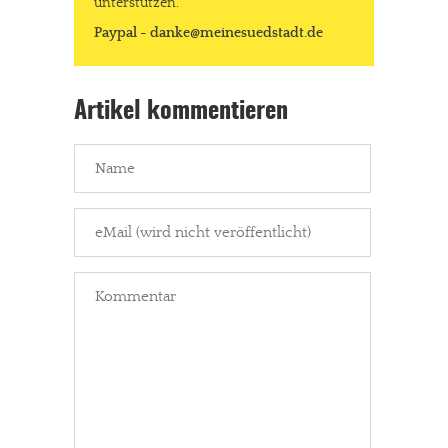
unterstützen.
Paypal - danke@meinesuedstadt.de
Artikel kommentieren
In eigener Sache
Dir gefällt unsere Arbeit?
meinesuedstadt.de finanziert sich durch Partnerprofile und
Werbung. Beide Einnahmequellen sind in den letzten Monaten