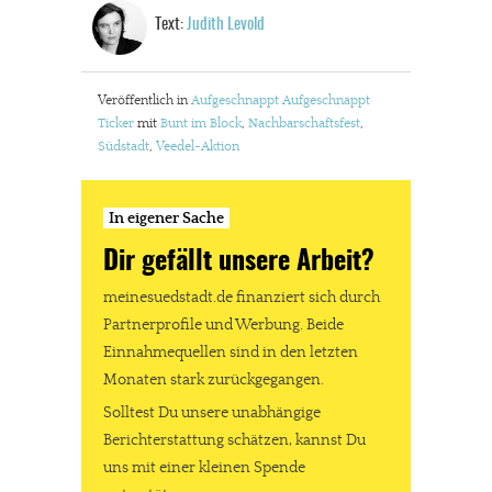
Text:
Judith Levold
Veröffentlich in
Aufgeschnappt
Aufgeschnappt
Ticker
mit
Bunt im Block
,
Nachbarschaftsfest
,
Südstadt
,
Veedel-Aktion
In eigener Sache
Dir gefällt unsere Arbeit?
meinesuedstadt.de finanziert sich durch
Partnerprofile und Werbung. Beide
Einnahmequellen sind in den letzten
Monaten stark zurückgegangen.
Solltest Du unsere unabhängige
Berichterstattung schätzen, kannst Du
uns mit einer kleinen Spende