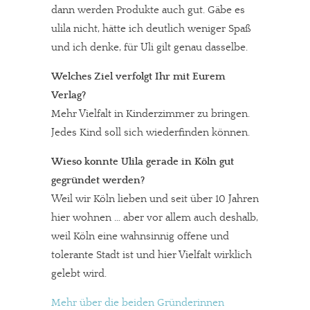
dann werden Produkte auch gut. Gäbe es
ulila nicht, hätte ich deutlich weniger Spaß
und ich denke, für Uli gilt genau dasselbe.
Welches Ziel verfolgt Ihr mit Eurem
Verlag?
In eigener Sache
Mehr Vielfalt in Kinderzimmer zu bringen.
Jedes Kind soll sich wiederfinden können.
Dir gefällt unsere Arbeit?
Wieso konnte Ulila gerade in Köln gut
meinesuedstadt.de finanziert sich durch Partnerprofile und
gegründet werden?
Werbung. Beide Einnahmequellen sind in den letzten Monaten
Weil wir Köln lieben und seit über 10 Jahren
stark zurückgegangen.
hier wohnen … aber vor allem auch deshalb,
Solltest Du unsere unabhängige Berichterstattung schätzen,
weil Köln eine wahnsinnig offene und
kannst Du uns mit einer kleinen Spende unterstützen.
tolerante Stadt ist und hier Vielfalt wirklich
Paypal - danke@meinesuedstadt.de
gelebt wird.
Mehr über die beiden Gründerinnen