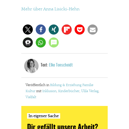
JETZT SPENDEN
Schon erledigt!
Mehr über Anna Lisicki-Hehn
Text:
Elke Tonscheidt
Veröffentlich in
Bildung & Erziehung
Familie
Kultur
mit
Inklusion
,
Kinderbücher
,
Ulila Verlag
,
Vielfalt
In eigener Sache
Dir gefällt unsere Arbeit?