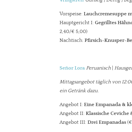
Vorspeise:
Lauchcremesuppe mi
Hauptgericht I:
Gegrilltes Hähn
2,40/€ 5,00)
Nachtisch:
Pfirsich-Knusper-B
Señor Lora
Peruanisch
|
Hausge
Mittagsangebot täglich von 12:00
ein Getränk dazu.
Angebot I:
Eine Empanada & kle
Angebot II:
Klassische Ceviche
Angebot III:
Drei Empanadas
(€