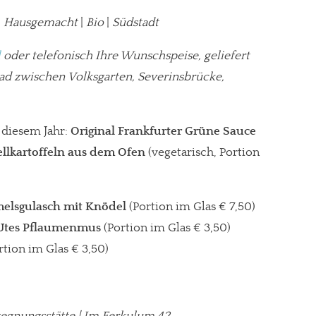
|
Hausgemacht
|
Bio
|
Südstadt
l
oder telefonisch Ihre Wunschspeise, geliefert
rad zwischen Volksgarten, Severinsbrücke,
 diesem Jahr:
Original Frankfurter Grüne Sauce
ellkartoffeln aus dem Ofen
(vegetarisch, Portion
elsgulasch mit Knödel
(Portion im Glas € 7,50)
 Utes Pflaumenmus
(Portion im Glas € 3,50)
rtion im Glas € 3,50)
egegnungsstätte | Im Ferkulum 42