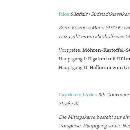
Filos
Südflair | Südstadtklassike
Beim Business Menü
(9,90 €) wä
Dazu gibt es ein alkoholfreies G
Vorspeise:
Möhren-Kartoffel-
Hauptgang I:
Rigatoni mit Hüh
Hauptgang II:
Halloumi vom Gril
Capricorn i Aries
Bib Gourmand |
Straße 31
Die Mittagskarte besteht aus e
Vorspeise, Hauptgang sowie Nac