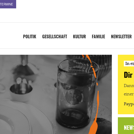
TERMINE
POLITIK
GESELLSCHAFT
KULTUR
FAMILIE
NEWSLETTER
In e
Dir
Dann 
einer
Payp
NEW