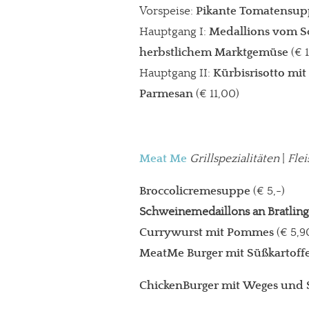
Vorspeise:
Pikante Tomatensup
Paypal - danke@meinesuedstadt.de
Hauptgang I:
Medallions vom Sc
herbstlichem Marktgemüse
(€ 
Hauptgang II:
Kürbisrisotto mi
JETZT SPENDEN
Schon erledi
Parmesan
(€ 11,00)
Meat Me
Grillspezialitäten
|
Fle
Broccolicremesuppe
(€ 5,-)
Schweinemedaillons an Bratlin
Currywurst mit Pommes
(€ 5,9
MeatMe Burger mit Süßkartof
ChickenBurger mit Weges und