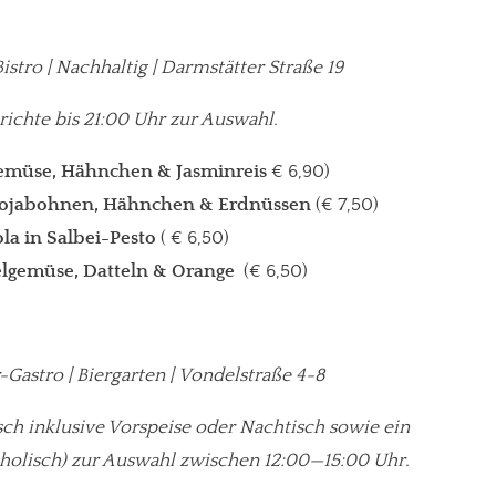
istro | Nachhaltig | Darmstätter Straße 19
ichte bis 21:00 Uhr zur Auswahl.
emüse, Hähnchen & Jasminreis
€ 6,90)
, Sojabohnen, Hähnchen & Erdnüssen
(€ 7,50)
la in Salbei-Pesto
( € 6,50)
lgemüse, Datteln & Orange
(€ 6,50)
Gastro | Biergarten | Vondelstraße 4-8
re Arbeit?
ch inklusive Vorspeise oder Nachtisch sowie ein
oholisch) zur Auswahl zwischen 12:00—15:00 Uhr.
ch Partnerprofile und Werbung. Beide Einnahmequellen sind in den let
erstattung schätzen, kannst Du uns mit einer kleinen Spende unterstüt