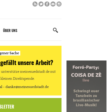
ÜBER UNS
igener Sache
 gefällt unsere Arbeit?
unterstütze meinesuedstadt.de mit
 kleinen Direktspende.
al - danke@meinesuedstadt.de
SLETTER