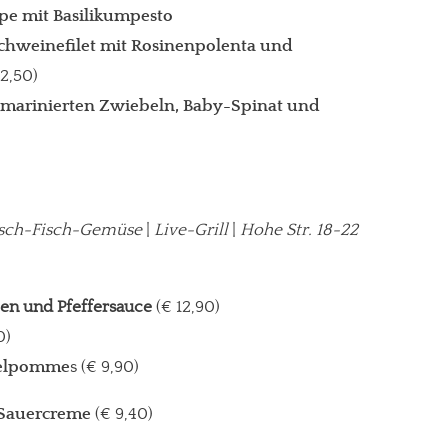
pe mit Basilikumpesto
hweinefilet mit Rosinenpolenta und
12,50)
t marinierten Zwiebeln, Baby-Spinat und
gt!
isch-Fisch-Gemüse
|
Live-Grill
|
Hohe Str. 18-22
gen und Pfeffersauce
(€ 12,90)
0)
felpomme
s (€ 9,90)
 Sauercreme
(€ 9,40)