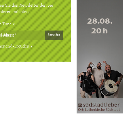
n Sie den Newsletter den Sie
nieren möchten.
h Time
Anmelden
enend-Freuden