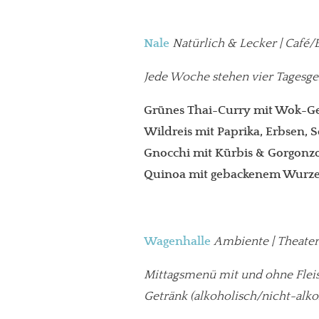
Nale
Natürlich & Lecker | Café/B
Jede Woche stehen vier Tagesger
Grünes Thai-Curry mit Wok-G
Wildreis mit Paprika, Erbsen
Gnocchi mit Kürbis & Gorgonzo
Quinoa mit gebackenem Wurze
In eigener Sache
Wagenhalle
Ambiente | Theater-
Dir gefällt unse
Mittagsmenü mit und ohne Fleis
Getränk (alkoholisch/nicht-alk
meinesuedstadt.de finanziert sich dur
Solltest Du unsere unabhängige Bericht