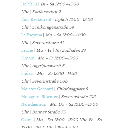
meinesuedstadt.de finanziert sich durch Partnerprofile und
HaPTiLu
|
Di – Sa 12:00—15:00
Werbung. Beide Einnahmequellen sind in den letzten Monaten
Uhr
|
Kartäuserhof 2
stark zurückgegangen.
Ilios Restaurant
|
täglich 12:00—15:00
Solltest Du unsere unabhängige Berichterstattung schätzen,
Uhr
|
Dreikönigenstraße 54
La Esquina
|
Mo – Sa 12:00—14:30
kannst Du uns mit einer kleinen Spende unterstützen.
Uhr
|
Severinstraße 41
Paypal - danke@meinesuedstadt.de
Leone
| Mo – Fr |
Im Zollhafen 24
Limani
|
Mo – Fr 12:00—15:00
Uhr
|
Aggripinawerft 6
JETZT SPENDEN
Schon erledigt!
Ludari
|
Mo – Sa 12:00—14:30
Uhr
|
Severinstraße 50b
Meister Gerhard
|
Chlodwigplatz 6
Metzgerei Stürmer
|
Severinstraße 103
Namdaemun
|
Mo; Do – Sa 12:00—15:00
Uhr
|
Bonner Straße 75
Okinii
|
Mo – Do 12:00—15:00 Uhr, Fr – So
12:00—16:00 Uhr
|
Blaubach 1