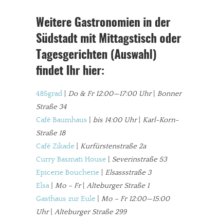
Weitere Gastronomien in der
Südstadt mit Mittagstisch oder
Tagesgerichten (Auswahl)
findet Ihr hier:
485grad
|
Do & Fr 12:00—17:00 Uhr
|
Bonner
Straße 34
Café Baumhaus
|
bis 14:00 Uhr
|
Karl-Korn-
Straße 18
Café Zikade
|
Kurfürstenstraße 2a
Curry Basmati House
|
Severinstraße 53
Epicerie Boucherie
|
Elsassstraße 3
In eigener Sache
Elsa
|
Mo – Fr
|
Alteburger Straße 1
Dir gefällt unsere Arbeit?
Gasthaus zur Eule
|
Mo – Fr 12:00—15:00
Uhr
|
Alteburger Straße 299