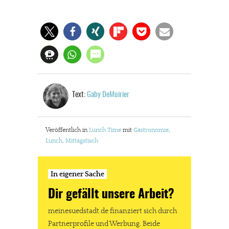
Text:
Gaby DeMuirier
Veröffentlich in
Lunch Time
mit
Gastronomie
,
Lunch
,
Mittagstisch
In eigener Sache
Dir gefällt unsere Arbeit?
meinesuedstadt.de finanziert sich durch
Partnerprofile und Werbung. Beide