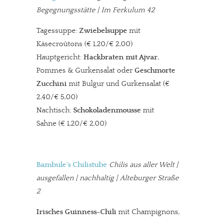
Begegnungsstätte | Im Ferkulum 42
Tagessuppe:
Zwiebelsuppe
mit
Käsecroûtons (€ 1,20/€ 2,00)
Hauptgericht:
Hackbraten mit Ajvar
,
Pommes & Gurkensalat oder
Geschmorte
Zucchini
mit Bulgur und Gurkensalat (€
2,40/€ 5,00)
Nachtisch:
Schokoladenmousse
mit
Sahne (€ 1,20/€ 2,00)
Bambule´s Chilistube
Chilis aus aller Welt
|
ausgefallen | nachhaltig | Alteburger Straße
2
Irisches Guinness-Chili
mit Champignons,