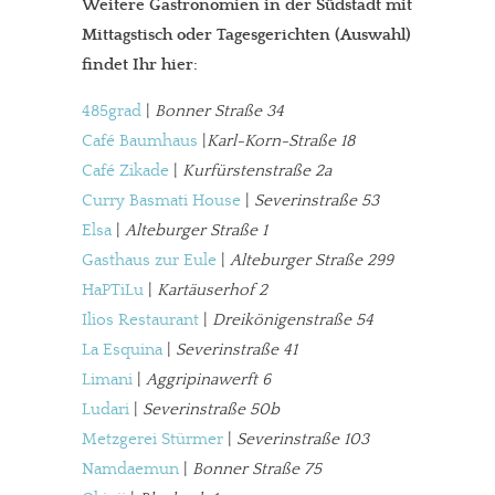
Weitere Gastronomien in der Südstadt mit
Mittagstisch oder Tagesgerichten (Auswahl)
findet Ihr hier:
485grad
|
Bonner Straße 34
Café Baumhaus
|
Karl-Korn-Straße 18
Café Zikade
|
Kurfürstenstraße 2a
Curry Basmati House
|
Severinstraße 53
Elsa
|
Alteburger Straße 1
Gasthaus zur Eule
|
Alteburger Straße 299
HaPTiLu
|
Kartäuserhof 2
Ilios Restaurant
|
Dreikönigenstraße 54
La Esquina
|
Severinstraße 41
Limani
|
Aggripinawerft 6
Ludari
|
Severinstraße 50b
Metzgerei Stürmer
|
Severinstraße 103
Namdaemun
|
Bonner Straße 75