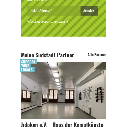
Anmelden
Wochenend-Freuden
Meine Südstadt Partner
Alle Partner
Jidokan e.V. - Haus der Kampfkünste