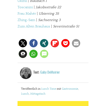
Okinii
|
Blaubach 1
Toscanini
|
Jakobsstraße 22
Frau Mahér
|
Ubierring 35
Zhing-Sam
|
Sachsenring 3
Zum Alten Brauhaus
|
Severinstraße 51
Text:
Gaby DeMuirier
Veröffentlich in
Lunch Time
mit
Gastronomie
,
Lunch
,
Mittagstisch
In eigener Sache