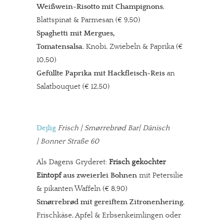
Weißwein-Risotto mit Champignons
,
Blattspinat & Parmesan
(€ 9,50)
Spaghetti mit Mergues,
Tomatensalsa
, Knobi, Zwiebeln & Paprika (€
10,50)
Gefüllte Paprika mit Hackfleisch-Reis
an
Salatbouquet (€ 12,50)
Dejlig
Frisch | Smørrebrød Bar| Dänisch
| Bonner Straße 60
Als Dagens Gryderet:
Frisch gekochter
Eintopf
aus zweierlei Bohnen
mit Petersilie
& pikanten Waffeln (€ 8,90)
Smørrebrød m
it gereiftem Zitronenhering
,
Frischkäse, Apfel & Erbsenkeimlingen oder