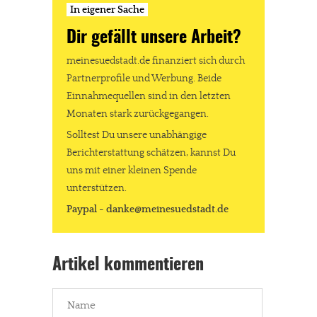
In eigener Sache
Dir gefällt unsere Arbeit?
Dir gefällt unsere Arbeit?
meinesuedstadt.de finanziert sich durch Partnerprofile und
meinesuedstadt.de finanziert sich durch
Werbung. Beide Einnahmequellen sind in den letzten Monaten
Partnerprofile und Werbung. Beide
stark zurückgegangen.
Einnahmequellen sind in den letzten
Solltest Du unsere unabhängige Berichterstattung schätzen,
Monaten stark zurückgegangen.
kannst Du uns mit einer kleinen Spende unterstützen.
Solltest Du unsere unabhängige
Paypal - danke@meinesuedstadt.de
Berichterstattung schätzen, kannst Du
uns mit einer kleinen Spende
unterstützen.
JETZT SPENDEN
Schon erledigt!
Paypal - danke@meinesuedstadt.de
Artikel kommentieren