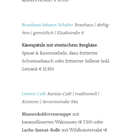
Kosten/Person: € 10,00
Brauhaus Johann Schäfer
Brauhaus | deftig-
fein | gemütlich
|
Elsaßstraße 6
Käsespätzle mit steirischem Bergkäse
,
Spinat & Röstzwiebeln, dazu frittierter
Schweinebauch oder frittierter Sellerie (inkl.
Getränk € 12,90)
Löwen Café
Barista-Café
| traditionell |
Rösterei | Severinstraße 54a
Blumenkohlcremesuppe
mit
karamellisierten Walnüssen (€ 7,50) oder
Lachs-Spinat-Rolle
mit Wildkräutersalat (€