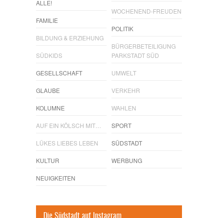
ALLE!
WOCHENEND-FREUDEN
FAMILIE
POLITIK
BILDUNG & ERZIEHUNG
BÜRGERBETEILIGUNG
SÜDKIDS
PARKSTADT SÜD
GESELLSCHAFT
UMWELT
GLAUBE
VERKEHR
KOLUMNE
WAHLEN
AUF EIN KÖLSCH MIT…
SPORT
LÜKES LIEBES LEBEN
SÜDSTADT
KULTUR
WERBUNG
NEUIGKEITEN
Die Südstadt auf Instagram.