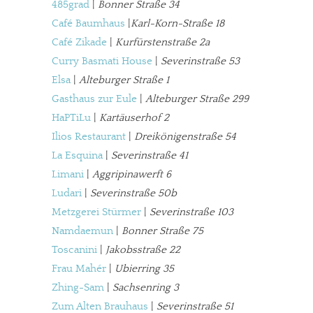
485grad
|
Bonner Straße 34
Werbung. Beide Einnahmequellen sind in den letzten Monaten
Café Baumhaus
|
Karl-Korn-Straße 18
stark zurückgegangen.
Café Zikade
|
Kurfürstenstraße 2a
Solltest Du unsere unabhängige Berichterstattung schätzen,
Curry Basmati House
|
Severinstraße 53
kannst Du uns mit einer kleinen Spende unterstützen.
Elsa
|
Alteburger Straße 1
Paypal - danke@meinesuedstadt.de
Gasthaus zur Eule
|
Alteburger Straße 299
HaPTiLu
|
Kartäuserhof 2
Ilios Restaurant
|
Dreikönigenstraße 54
JETZT SPENDEN
Schon erledigt!
La Esquina
|
Severinstraße 41
Limani
|
Aggripinawerft 6
Ludari
|
Severinstraße 50b
Metzgerei Stürmer
|
Severinstraße 103
Namdaemun
|
Bonner Straße 75
Toscanini
|
Jakobsstraße 22
Frau Mahér
|
Ubierring 35
Zhing-Sam
|
Sachsenring 3
Zum Alten Brauhaus
|
Severinstraße 51