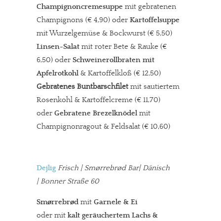
Champignoncremesuppe
mit gebratenen
Champignons (€ 4,90) oder
Kartoffelsuppe
mit Wurzelgemüse & Bockwurst (€ 5,50)
Linsen-Salat
mit roter Bete & Rauke (€
6,50) oder
Schweinerollbraten mit
Apfelrotkohl
& Kartoffelkloß (€ 12,50)
Gebratenes Buntbarschfilet
mit sautiertem
Rosenkohl & Kartoffelcreme (€ 11,70)
oder
Gebratene Brezelknödel
mit
Champignonragout & Feldsalat (€ 10,60)
Dejlig
Frisch | Smørrebrød Bar| Dänisch
| Bonner Straße 60
Smørrebrød
mit
Garnele & Ei
oder
mit
kalt geräuchertem Lachs &