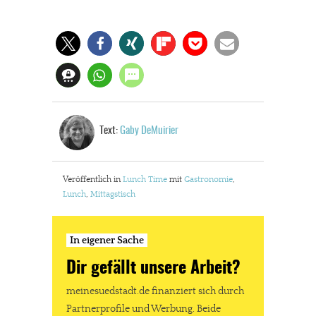
Text:
Gaby DeMuirier
Veröffentlich in
Lunch Time
mit
Gastronomie
,
Lunch
,
Mittagstisch
In eigener Sache
Dir gefällt unsere Arbeit?
meinesuedstadt.de finanziert sich durch
Partnerprofile und Werbung. Beide