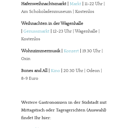
Hafenweihnachtsmarkt |
Markt
|
11-22 Uhr |
Am Schokoladenmuseum | Kostenlos
Weihnachten in der Wagenhalle
|
Genussmarkt
|
12-23 Uhr | Wagenhalle |
Kostenlos
Wohnzimmermusik |
Konzert
|
19.30 Uhr |
Oxin
Bones and All |
Kino
|
20.30 Uhr | Odeon |
8-9 Euro
In eigener Sache
Weitere Gastronomien in der Südstadt mit
Mittagstisch oder Tagesgerichten (Auswahl)
Dir gefällt unsere Arbeit?
findet Ihr hier:
meinesuedstadt.de finanziert sich durch Partnerprofile und