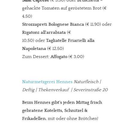
Salat Caprese
(€ 5,50) oder
Bruschetta
–
gehackte Tomaten auf geröstetem Brot (€
4,50)
Strozzapreti Bolognese Bianca
(€ 11,90) oder
Rigatoni all`arrabiata
(€
10,50) oder
Tagliatelle Friarielli alla
Napoletana
(€ 12,50)
Zum Dessert:
Affogato
(€ 3,00)
Naturmetzgerei Hennes
Naturfleisch |
Deftig | Thekenverkauf | Severinstraße 20
Beim Hennes gibt´s jeden Mittag frisch
gebratene Koteletts, Schnitzel &
Frikadellen
, mit oder ohne Brötchen!