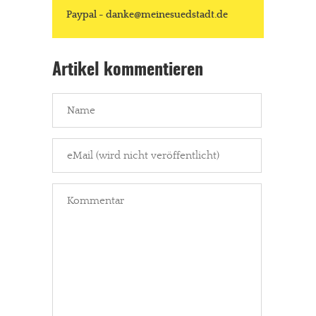
Solltest Du unsere unabhängige Berichterstattung schätzen,
Paypal - danke@meinesuedstadt.de
kannst Du uns mit einer kleinen Spende unterstützen.
Paypal - danke@meinesuedstadt.de
Artikel kommentieren
JETZT SPENDEN
Schon erledigt!