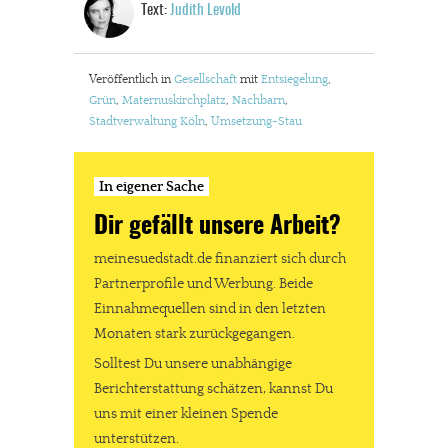
Text:
Judith Levold
Veröffentlich in
Gesellschaft
mit
Entsiegelung
,
Grün
,
Maternuskirchplatz
,
Nachbarn
,
Stadtverwaltung Köln
,
Umsetzung-Stau
In eigener Sache
Dir gefällt unsere Arbeit?
meinesuedstadt.de finanziert sich durch
Partnerprofile und Werbung. Beide
In eigener Sache
Einnahmequellen sind in den letzten
Dir gefällt unsere Arbeit?
Monaten stark zurückgegangen.
Solltest Du unsere unabhängige
meinesuedstadt.de finanziert sich durch Partnerprofile und
Berichterstattung schätzen, kannst Du
Werbung. Beide Einnahmequellen sind in den letzten Monaten
uns mit einer kleinen Spende
stark zurückgegangen.
unterstützen.