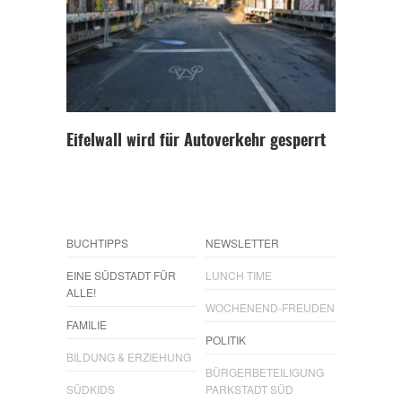
Eifelwall wird für Autoverkehr gesperrt
BUCHTIPPS
NEWSLETTER
EINE SÜDSTADT FÜR
LUNCH TIME
ALLE!
WOCHENEND-FREUDEN
FAMILIE
POLITIK
BILDUNG & ERZIEHUNG
BÜRGERBETEILIGUNG
SÜDKIDS
PARKSTADT SÜD