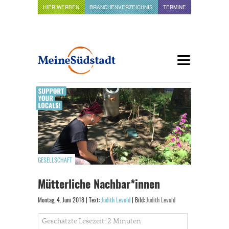
HIER WERBEN
BRANCHENVERZEICHNIS
TERMINE
GESELLSCHAFT
Mütterliche Nachbar*innen
Montag, 4. Juni 2018 | Text:
Judith Levold
| Bild:
Judith Levold
Geschätzte Lesezeit: 2 Minuten