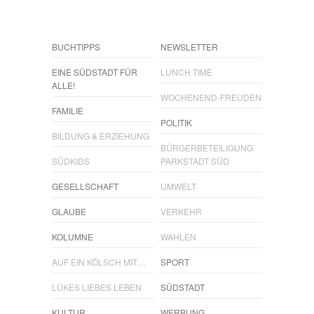
BUCHTIPPS
NEWSLETTER
EINE SÜDSTADT FÜR
LUNCH TIME
ALLE!
WOCHENEND-FREUDEN
FAMILIE
POLITIK
BILDUNG & ERZIEHUNG
BÜRGERBETEILIGUNG
SÜDKIDS
PARKSTADT SÜD
GESELLSCHAFT
UMWELT
GLAUBE
VERKEHR
KOLUMNE
WAHLEN
AUF EIN KÖLSCH MIT…
SPORT
LÜKES LIEBES LEBEN
SÜDSTADT
KULTUR
WERBUNG