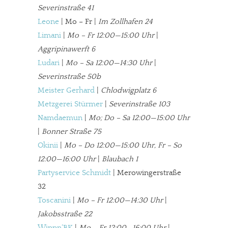
Dir gefällt unsere Arbeit?
Severinstraße 41
Leone
| Mo – Fr |
Im Zollhafen 24
meinesuedstadt.de finanziert sich durch Partnerprofile und
Limani
|
Mo – Fr 12:00—15:00 Uhr
|
Werbung. Beide Einnahmequellen sind in den letzten Monaten
Aggripinawerft 6
stark zurückgegangen.
Ludari
|
Mo – Sa 12:00—14:30 Uhr
|
Solltest Du unsere unabhängige Berichterstattung schätzen,
Severinstraße 50b
kannst Du uns mit einer kleinen Spende unterstützen.
Meister Gerhard
|
Chlodwigplatz 6
Paypal - danke@meinesuedstadt.de
Metzgerei Stürmer
|
Severinstraße 103
Namdaemun
|
Mo; Do – Sa 12:00—15:00 Uhr
|
Bonner Straße 75
JETZT SPENDEN
Schon erledigt!
Okinii
|
Mo – Do 12:00—15:00 Uhr, Fr – So
12:00—16:00 Uhr
|
Blaubach 1
Partyservice Schmidt
| Merowingerstraße
32
Toscanini
|
Mo – Fr 12:00—14:30 Uhr
|
Jakobsstraße 22
Wippn’BK
|
Mo – Fr 12:00—16:00 Uhr
|