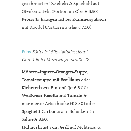
geschmorten Zwiebeln & Spitzkohl auf
Ofenkartoffeln (Portion im Glas € 8,50)
Peters 1a hausgemachtes Kümmelsgulasch
mit Knödel (Portion im Glas € 7,50)
Filos
Südflair | Südstadtklassiker |
Gemütlich | Merowingerstraße 42
Möhren-Ingwer-Orangen-Suppe,
Tomatensuppe mit Basilikum
oder
Kichererbsen-E
intopf
(je € 5,00)
Weißwein-Risotto mit Tomate
&
marinierter Artischocke (€ 8,50) oder
Spaghetti Carbonara
in Schinken-Ei-
Sahne(€ 8,50)
Hühnerbrust vom Grill
auf Melitzana &