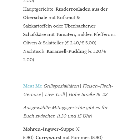
2,00)
Hauptgerichte:
Rinderrouladen aus der
Oberschale
mit Rotkraut &
Salzkartoffeln oder
Überbackener
Schafskäse mit Tomaten,
milden Pfefferoni,
Oliven & Salatteller (€ 2,40/€ 5,00)
Nachtisch:
Karamell-Pudding
(€ 1,20/€
2,00)
Meat Me
Grillspezialitäten
|
Fleisch-Fisch-
Gemüse
|
Live-Grill
|
Hohe Straße 18-22
Ausgewählte Mittagsgerichte gibt es für
Euch zwischen 11.30 und 15 Uhr!
Möhren-Ingwer-Suppe
(€
5,90),
Currywurst
mit Pommes (8,90)