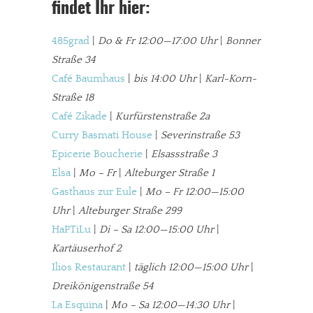
findet Ihr hier:
485grad
|
Do & Fr 12:00—17:00 Uhr
|
Bonner
Straße 34
Café Baumhaus
|
bis 14:00 Uhr
|
Karl-Korn-
Straße 18
Café Zikade
|
Kurfürstenstraße 2a
Curry Basmati House
|
Severinstraße 53
Epicerie Boucherie
|
Elsassstraße 3
Elsa
|
Mo – Fr
|
Alteburger Straße 1
Gasthaus zur Eule
|
Mo – Fr 12:00—15:00
Uhr
|
Alteburger Straße 299
HaPTiLu
|
Di – Sa 12:00—15:00 Uhr
|
Kartäuserhof 2
Ilios Restaurant
|
täglich 12:00—15:00 Uhr
|
Dreikönigenstraße 54
In eigener Sache
La Esquina
|
Mo – Sa 12:00—14:30 Uhr
|