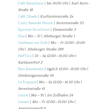
Café Baumhaus
|
bis 14:00 Uhr
|
Karl-Korn-
Straße 18
In eigener Sache
Café Zikade
|
Kurfürstenstraße 2a
Dir gefällt unsere Arbeit?
Curry Basmati House
|
Severinstraße 53
Epicerie Boucherie
|
Elsassstraße 3
meinesuedstadt.de finanziert sich durch Partnerprofile und
Elsa
|
Mo – Fr
|
Alteburger Straße 1
Werbung. Beide Einnahmequellen sind in den letzten Monaten
Gasthaus zur Eule
|
Mo – Fr 12:00—15:00
stark zurückgegangen.
Uhr
|
Alteburger Straße 299
Solltest Du unsere unabhängige Berichterstattung schätzen,
HaPTiLu
|
Di – Sa 12:00—15:00 Uhr
|
kannst Du uns mit einer kleinen Spende unterstützen.
Kartäuserhof 2
Paypal - danke@meinesuedstadt.de
Ilios Restaurant
|
täglich 12:00—15:00 Uhr
|
Dreikönigenstraße 54
La Esquina
|
Mo – Sa 12:00—14:30 Uhr
|
JETZT SPENDEN
Schon erledigt!
Severinstraße 41
Leone
| Mo – Fr |
Im Zollhafen 24
Limani
|
Mo – Fr 12:00—15:00 Uhr
|
Aggripinawerft 6