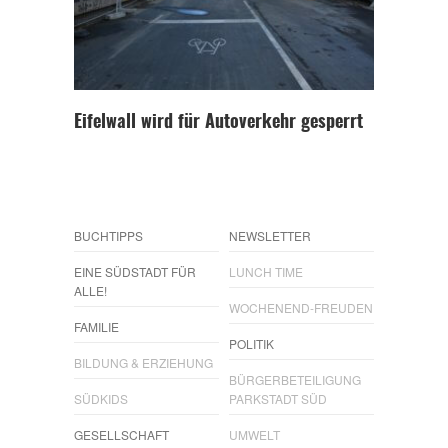
Eifelwall wird für Autoverkehr gesperrt
BUCHTIPPS
NEWSLETTER
EINE SÜDSTADT FÜR
LUNCH TIME
ALLE!
WOCHENEND-FREUDEN
FAMILIE
POLITIK
BILDUNG & ERZIEHUNG
BÜRGERBETEILIGUNG
SÜDKIDS
PARKSTADT SÜD
GESELLSCHAFT
UMWELT